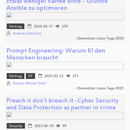
Etwas weniger Kaffee bitte - Gründe
Ansible zu optimieren
Vortrag
2024-03-17
259
Andreas Fritzsche
Chemnitzer Linux-Tage 2024
Prompt Engineering: Warum KI den
Menschen braucht
Vortrag
V7
2025-03-22
271
Kerstin Mende-Stief
Chemnitzer Linux-Tage 2025
Preach it don´t breach it -Cyber Security
and Data Protection as partner in crime
Security
2023-06-10
99