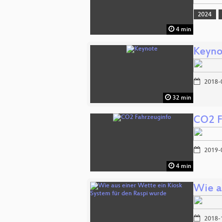
2024
4 min
Keyno
2018-
32 min
CO2 F
2019-
4 min
Wie a
2018-