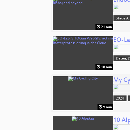
Endoc
Stage A
21 min
EO-La
Daten, 
18 min
My Cy
2024
9 min
10 Al