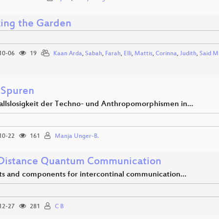
ing the Garden
10-06
19
Kaan Arda
,
Sabah
,
Farah
,
Elli
,
Mattis
,
Corinna
,
Judith
,
Said M
 Spuren
fallslosigkeit der Techno- und Anthropomorphismen in…
10-22
161
Manja Unger-B.
Distance Quantum Communication
s and components for intercontinal communication…
12-27
281
C B