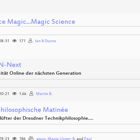
ce Magic...Magic Science
08-31
171
Ian B Dunne
N-Next
tät Online der nächsten Generation
10-21
1.6k
Martin B.
hilosophische Matinée
nlüfter der Dresdner Technikphilosophie.…
09-23
186
ajuvo
,
Manja Unger-B.
and
Paul