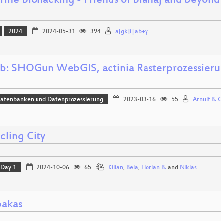
rine Biohacking - Friends of Blåhaj and beyond
2024
2024-05-31
394
a[gk]i|ab+y
b: SHOGun WebGIS, actinia Rasterprozessieru
Datenbanken und Datenprozessierung
2023-03-16
55
Arnulf B. C
cling City
Day 1
2024-10-06
65
Kilian
,
Bela
,
Florian B.
and
Niklas
pakas