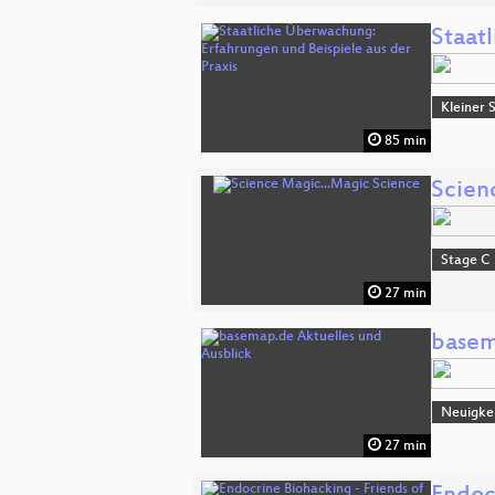
Staat
Kleiner 
85 min
Scien
Stage C
27 min
basem
Neuigke
27 min