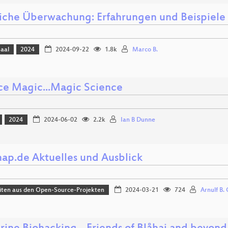
liche Überwachung: Erfahrungen und Beispiele 
Saal
2024
2024-09-22
1.8k
Marco B.
ce Magic...Magic Science
2024
2024-06-02
2.2k
Ian B Dunne
ap.de Aktuelles und Ausblick
iten aus den Open-Source-Projekten
2024-03-21
724
Arnulf B. 