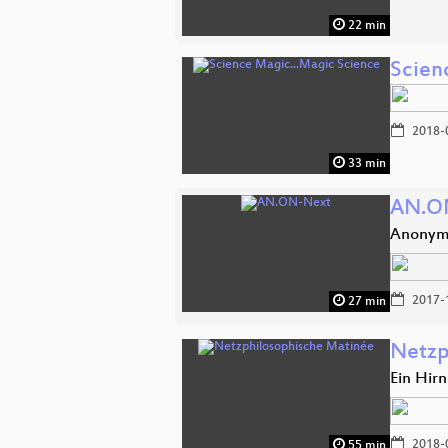
22 min
Scien
2018-
33 min
AN.O
Anonymi
2017-
27 min
Netzp
Ein Hir
2018-
55 min