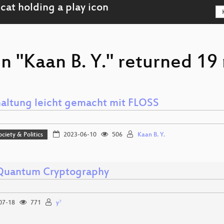
n "Kaan B. Y." returned 19 
altung leicht gemacht mit FLOSS
ociety & Politics
2023-06-10
506
Kaan B. Y.
Quantum Cryptography
07-18
771
y⁷