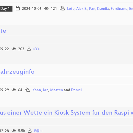
Day 1
2024-10-06
121
Leto
,
Alex B.
,
Pan
,
Kseniia
,
Ferdinand
,
Em
te
09-22
203
>Y<
ahrzeuginfo
09-29
64
Kaan
,
Jan
,
Matteo
and
Daniel
us einer Wette ein Kiosk System für den Raspi
12-28
5.5k
B@lu