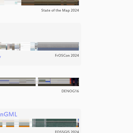
State of the Map 2024
FrOSCon 2024
r
DENOG16
lanGML
FOSSGIS 2024