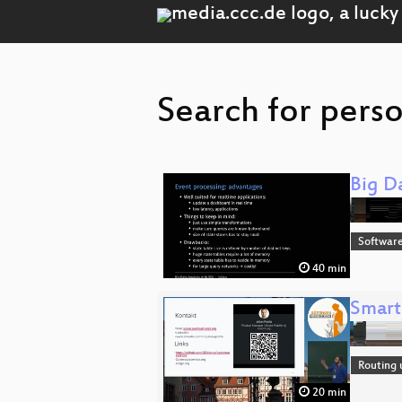
Search for perso
Big D
Software
40 min
Smart
Routing 
20 min