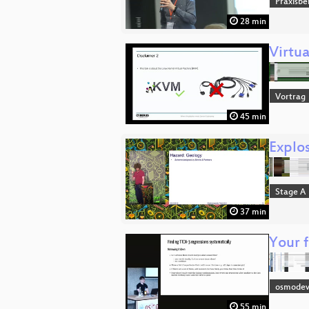
Praxisbe
28 min
Virtu
Vortrag
45 min
Explo
Stage A
37 min
Your 
osmode
55 min