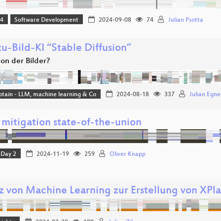
24
Software Development
2024-09-08
74
Julian Psotta
u-Bild-KI “Stable Diffusion”
on der Bilder?
aptain - LLM, machine learning & Co
2024-08-18
337
Julian Egne
mitigation state-of-the-union
Day 2
2024-11-19
259
Oliver Knapp
tz von Machine Learning zur Erstellung von XP