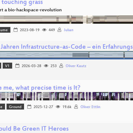
 touching grass
art a bio-hackspace-revolution
Bäume
2023-08-19
449
Julian
 Jahren Infrastructure-as-Code – ein Erfahrung
V1
2026-03-28
253
Oliver Kautz
 me, what precise time is It?
re
Ground
2025-12-27
19.6k
Oliver Ettlin
uld Be Green IT Heroes