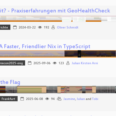
 fit? - Praxiserfahrungen mit GeoHealthCheck
richte
2024-03-22
192
Oliver Schmidt
A Faster, Friendlier Nix in TypeScript
nixcon2025-eng
2025-09-06
123
Julian Kirsten Arni
the Flag
Frankfurt
2025-06-08
94
Jasmine
,
Julian
and
Tobi