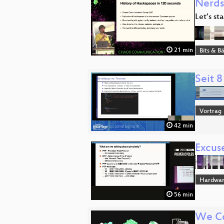
Nerds
Let’s st
21 min
Bits & 
Seit 8
Vortrag
42 min
Excuse
Hardwa
56 min
We Co