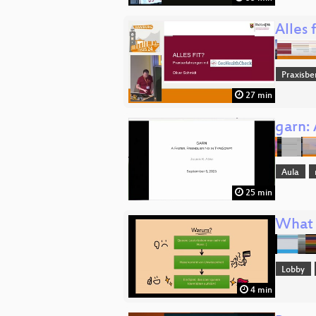
Alles
Praxisbe
27 min
garn: 
Aula
25 min
What 
Lobby
4 min