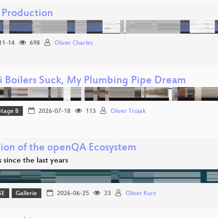
n Production
11-14
698
Oliver Charles
 Boilers Suck, My Plumbing Pipe Dream
Stage B
2026-07-18
113
Oliver Trojak
tion of the openQA Ecosystem
since the last years
SE
Gallerie
2026-06-25
23
Oliver Kurz