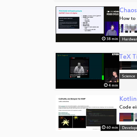
Chaos
How to 
38 min
Hardwa
TeX T
Science
4 min
Kotli
Code ei
60 min
Develop