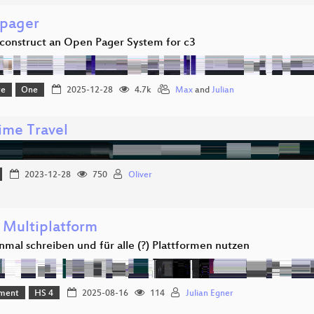
pager
construct an Open Pager System for c3
re
One
2025-12-28
4.7k
Max
and
Julian
ime Travel
2023-12-28
750
Oliver
n Multiplatform
nmal schreiben und für alle (?) Plattformen nutzen
ment
HS 4
2025-08-16
114
Julian Egner