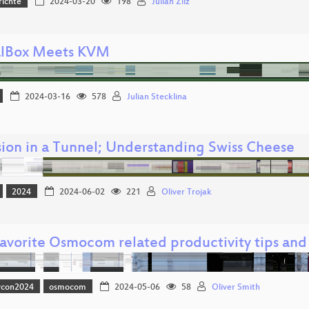
richte
2024-03-20
198
Julian Zilz
alBox Meets KVM
2024-03-16
578
Julian Stecklina
sion in a Tunnel; Understanding Swiss Cheese
2024
2024-06-02
221
Oliver Trojak
favorite Osmocom related productivity tips and 
vcon2024
osmocom
2024-05-06
58
Oliver Smith