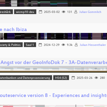
reshårk
wicmp10-deu
2025-03-02
131
Julian Gommlich
e nach Ibiza
ociety & Politics
Saal 1
2024-12-29
9.3k
Julian Hessenthaler
 Angst vor der GeoInfoDok 7 - 3A-Datenverarb
Datenbanken und Datenprozessierung
HS4 (S2)
2025-03-26
280
uteservice version 8 - Experiences and insight