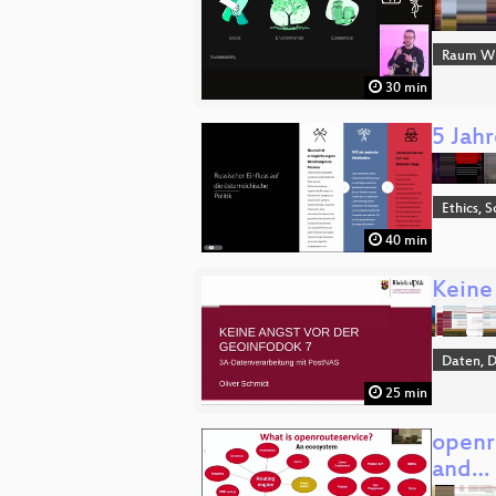
Raum Wi
30 min
5 Jahr
Ethics, S
40 min
Keine
Daten, 
25 min
openro
and…