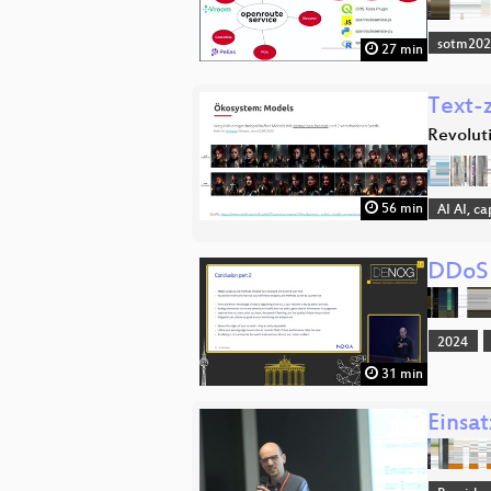
sotm20
27 min
Text-z
Revoluti
56 min
AI AI, c
DDoS 
2024
31 min
Einsa