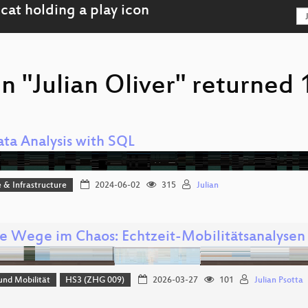
n "Julian Oliver" returned 
ata Analysis with SQL
 & Infrastructure
2024-06-02
315
Julian
e Wege im Chaos: Echtzeit-Mobilitätsanalysen 
und Mobilität
HS3 (ZHG 009)
2026-03-27
101
Julian Psotta