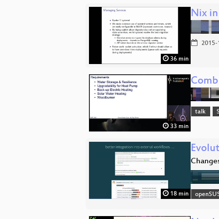
Nix i
2015-
36 min
Combi
talk
33 min
Evolu
Changes 
18 min
openSU