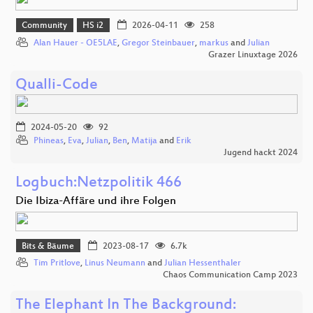
Community
HS i2
2026-04-11
258
Alan Hauer - OE5LAE
,
Gregor Steinbauer
,
markus
and
Julian
Grazer Linuxtage 2026
Qualli-Code
2024-05-20
92
Phineas
,
Eva
,
Julian
,
Ben
,
Matija
and
Erik
Jugend hackt 2024
Logbuch:Netzpolitik 466
Die Ibiza-Affäre und ihre Folgen
Bits & Bäume
2023-08-17
6.7k
Tim Pritlove
,
Linus Neumann
and
Julian Hessenthaler
Chaos Communication Camp 2023
The Elephant In The Background: