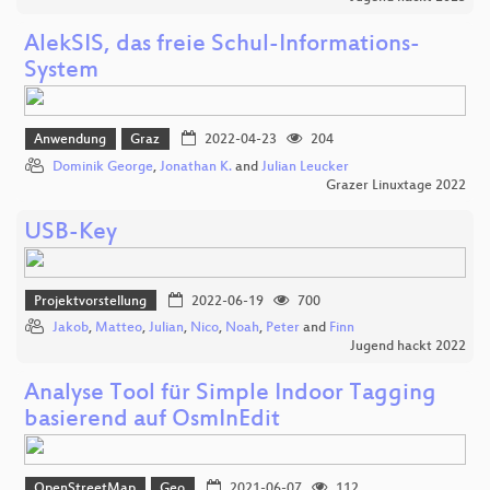
AlekSIS, das freie Schul-Informations-
System
Anwendung
Graz
2022-04-23
204
Dominik George
,
Jonathan K.
and
Julian Leucker
Grazer Linuxtage 2022
USB-Key
Projektvorstellung
2022-06-19
700
Jakob
,
Matteo
,
Julian
,
Nico
,
Noah
,
Peter
and
Finn
Jugend hackt 2022
Analyse Tool für Simple Indoor Tagging
basierend auf OsmInEdit
OpenStreetMap
Geo
2021-06-07
112