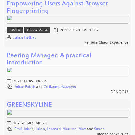
Empowering Users Against Browser
Fingerprinting
CWTV
Chaos-West
2020-12-28
13.0k
Julian Fietkau
Remote Chaos Experience
Peering Manager: A practical
introduction
2021-11-09
88
Julian Fölsch
and
Guillaume Mazoyer
DENOG13
GREENSKYLINE
2023-05-07
23
Emil
,
Jakob
,
Julian
,
Leonard
,
Maurice
,
Max
and
Simon
Jugend hackt 2023