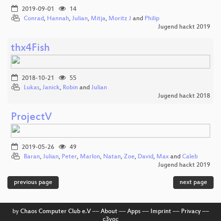
2019-09-01
14
Conrad
,
Hannah
,
Julian
,
Mitja
,
Moritz J
and
Philip
Jugend hackt 2019
thx4Fish
2018-10-21
55
Lukas
,
Janick
,
Robin
and
Julian
Jugend hackt 2018
ProjectV
2019-05-26
49
Baran
,
Julian
,
Peter
,
Marlon
,
Natan
,
Zoe
,
David
,
Max
and
Caleb
Jugend hackt 2019
previous page
next page
by
Chaos Computer Club e.V
––
About
––
Apps
––
Imprint
––
Privacy
––
c3voc