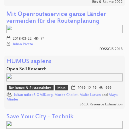
Bits & Bäume 2022
Mit Openrouteservice ganze Länder
vermeiden für die Routenplanung
2018-03-22
74
Julian Psotta
FOSSGIS 2018
HUMUS sapiens
Open Soil Research
Resilience & Sustainability
Main
2019-12-29
999
Julian mikroBIOMIK.org
,
Moritz Chollet
,
Malte Larsen
and
Maya
Minder
36C3: Resource Exhaustion
Save Your City - Technik