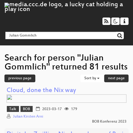
Search for person "Julian
Gommlich" returned 81 results
previous page
Sort by
next page
Cloud, done the Nix way
Talk
BOB
2023-03-17
179
Julian Kirsten Arni
BOB Konferenz 2023