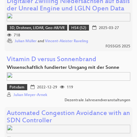
Digitaler Zwilling Niedersachsen auf Basis
der Unreal Engine und LGLN Open Data
3D, Drohnen, LIDAR, Geo-AR/VR
HS4 (S2)
2025-03-27
718
Julian Müller
and
Vincent-Aleister Raveling
FOSSGIS 2025
Vitamin D versus Sonnenbrand
Wissenschaftlich fundierter Umgang mit der Sonne
Potsdam
2022-12-29
119
Julian Meyer-Arnek
Dezentrale Jahresendveranstaltungen
Automated Congestion Avoidance with an
SDN Controller