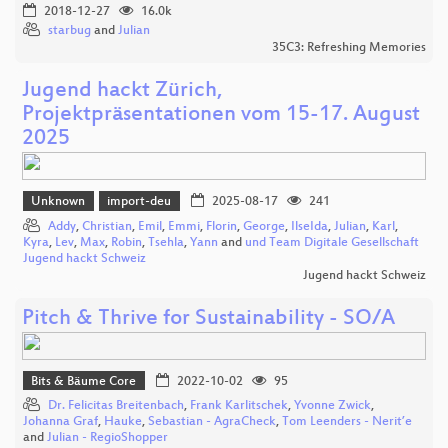
2018-12-27
16.0k
starbug
and
Julian
35C3: Refreshing Memories
Jugend hackt Zürich,
Projektpräsentationen vom 15-17. August
2025
Unknown
import-deu
2025-08-17
241
Addy
,
Christian
,
Emil
,
Emmi
,
Florin
,
George
,
IlseIda
,
Julian
,
Karl
,
Kyra
,
Lev
,
Max
,
Robin
,
Tsehla
,
Yann
and
und Team Digitale Gesellschaft
Jugend hackt Schweiz
Jugend hackt Schweiz
Pitch & Thrive for Sustainability - SO/A
Bits & Bäume Core
2022-10-02
95
Dr. Felicitas Breitenbach
,
Frank Karlitschek
,
Yvonne Zwick
,
Johanna Graf
,
Hauke
,
Sebastian - AgraCheck
,
Tom Leenders - Nerit’e
and
Julian - RegioShopper