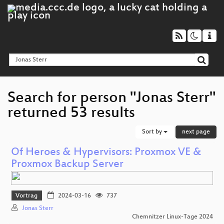
Search for person "Jonas Sterr"
returned 53 results
Sort by
next page
Of Heroes & Hypervisors: Proxmox VE &
Proxmox Backup Server
Vortrag
2024-03-16
737
Jonas Sterr
Chemnitzer Linux-Tage 2024