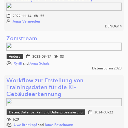
2022-11-14
55
Jonas Vermeulen
DENOG14
Zomstream
Andere
2023-09-17
83
Xyrill
and
Jonas Schulz
Datenspuren 2023
Workflow zur Erstellung von
Trainingsdaten für die KI-
Gebäudeerkennung
Daten, Datenbanken und Datenprozessierung
2024-03-22
620
Uwe Breitkopf
and
Jonas Bostelmann