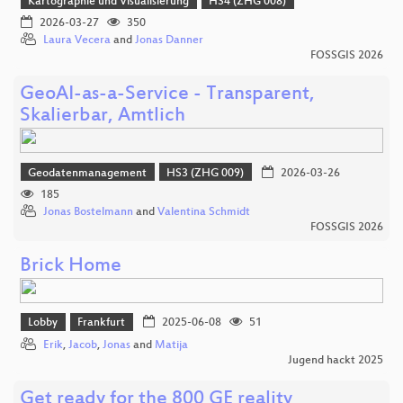
Kartographie und Visualisierung
HS4 (ZHG 008)
2026-03-27
350
Laura Vecera
and
Jonas Danner
FOSSGIS 2026
GeoAI-as-a-Service - Transparent,
Skalierbar, Amtlich
Geodatenmanagement
HS3 (ZHG 009)
2026-03-26
185
Jonas Bostelmann
and
Valentina Schmidt
FOSSGIS 2026
Brick Home
Lobby
Frankfurt
2025-06-08
51
Erik
,
Jacob
,
Jonas
and
Matija
Jugend hackt 2025
Get ready for the 800 GE reality