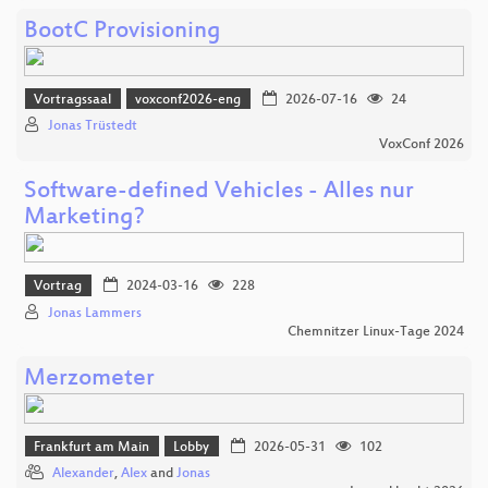
BootC Provisioning
Vortragssaal
voxconf2026-eng
2026-07-16
24
Jonas Trüstedt
VoxConf 2026
Software-defined Vehicles - Alles nur
Marketing?
Vortrag
2024-03-16
228
Jonas Lammers
Chemnitzer Linux-Tage 2024
Merzometer
Frankfurt am Main
Lobby
2026-05-31
102
Alexander
,
Alex
and
Jonas