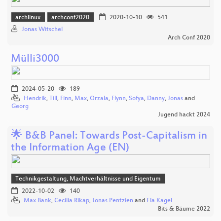
archlinux
archconf2020
2020-10-10
541
Jonas Witschel
Arch Conf 2020
Mülli3000
2024-05-20
189
Hendrik
,
Till
,
Finn
,
Max
,
Orzala
,
Flynn
,
Sofya
,
Danny
,
Jonas
and
Georg
Jugend hackt 2024
🌟 B&B Panel: Towards Post-Capitalism in
the Information Age (EN)
Technikgestaltung, Machtverhältnisse und Eigentum
2022-10-02
140
Max Bank
,
Cecilia Rikap
,
Jonas Pentzien
and
Ela Kagel
Bits & Bäume 2022