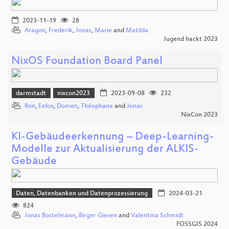
2023-11-19
28
Aragon
,
Frederik
,
Jonas
,
Marie
and
Matilda
Jugend hackt 2023
NixOS Foundation Board Panel
darmstadt
nixcon2023
2023-09-08
232
Ron
,
Eelco
,
Domen
,
Théophane
and
Jonas
NixCon 2023
KI-Gebäudeerkennung – Deep-Learning-
Modelle zur Aktualisierung der ALKIS-
Gebäude
Daten, Datenbanken und Datenprozessierung
2024-03-21
824
Jonas Bostelmann
,
Birger Giesen
and
Valentina Schmidt
FOSSGIS 2024