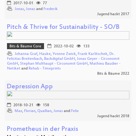
2017-10-01
77
Jonas
,
Jonas
and
Frederik
Jugend hackt 2017
Pitch & Thrive for Sustainability - SO/B
Bits & Bäume Core
2022-10-02
133
Johanna Graf
,
Hauke
,
Yvonne Zwick
,
Frank Karlitschek
,
Dr.
Felicitas Breitenbach
,
Backdigital GmbH
,
Jonas Geyer - Circonomit
GmbH
,
Stephan Multhaupt - Circonomit GmbH
,
Mathieu Baudier -
Netiket
and
Rehab - Timeprints
Bits & Bäume 2022
Depression App
2018-10-21
158
Max
,
Florian
,
Quallian
,
Jonas
and
Felix
Jugend hackt 2018
Prometheus in der Praxis