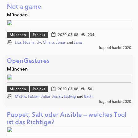
Not a game
München
München
Projekt
2020-03-08
234
Lisa
,
Noella
,
Liv
,
Chiara
,
Jonas
and
Jana
Jugend hackt 2020
OpenGestures
München
München
Projekt
2020-03-08
50
Mattis
,
Fabian
,
Julius
,
Jonas
,
Ludwig
and
Basti
Jugend hackt 2020
Puppet, Salt oder Ansible – welches Tool
ist das Richtige?