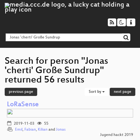
Search for person "Jonas
'cherti' Große Sundrup"
returned 56 results
previous page
Sort by
next page
LoRaSense
2019-11-03
55
Emil
,
Fabian
,
Kilian
and
Jonas
Jugend hackt 2019