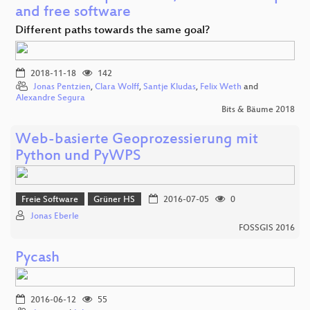
and free software
Different paths towards the same goal?
2018-11-18
142
Jonas Pentzien
,
Clara Wolff
,
Santje Kludas
,
Felix Weth
and
Alexandre Segura
Bits & Bäume 2018
Web-basierte Geoprozessierung mit
Python und PyWPS
Freie Software
Grüner HS
2016-07-05
0
Jonas Eberle
FOSSGIS 2016
Pycash
2016-06-12
55