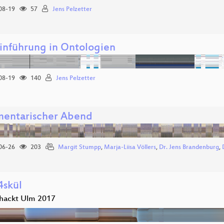
08-19
57
Jens Pelzetter
Einführung in Ontologien
08-19
140
Jens Pelzetter
mentarischer Abend
06-26
203
Margit Stumpp
,
Marja-Liisa Völlers
,
Dr. Jens Brandenburg
,
4skül
hackt Ulm 2017