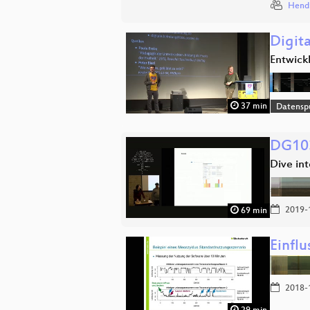
Hend
Digit
Entwickl
37 min
Datensp
DG103
Dive int
2019-
69 min
Einfl
2018-