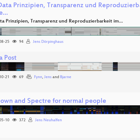
Data Prinzipien, Transparenz und Reproduzierb
ce…
ta Prinzipien, Transparenz und Reproduzierbarkeit im…
08-25
94
Jens Dörpinghaus
a Post
10-21
69
Fynn
,
Jens
and
Bjarne
own and Spectre for normal people
05-10
372
Jens Neuhalfen