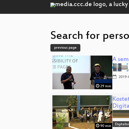
Search for pers
previous page
A sem
2019-
29 min
Koste
Digita
Digitali
90 min