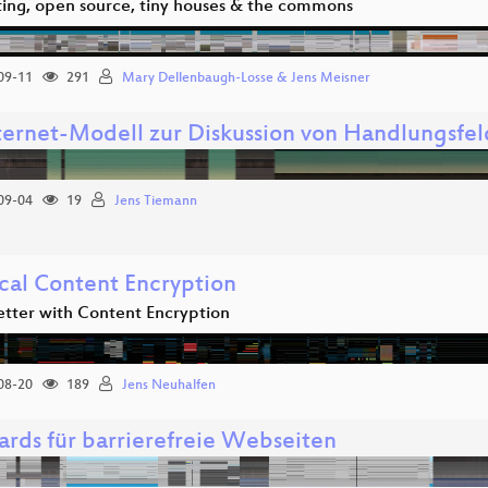
ting, open source, tiny houses & the commons
09-11
291
Mary Dellenbaugh-Losse & Jens Meisner
nternet-Modell zur Diskussion von Handlungsfe
09-04
19
Jens Tiemann
ical Content Encryption
etter with Content Encryption
08-20
189
Jens Neuhalfen
ards für barrierefreie Webseiten