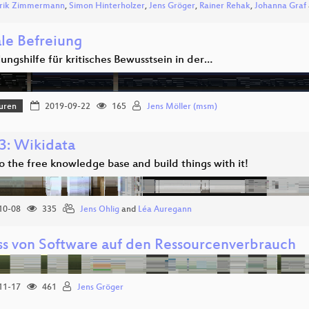
rik Zimmermann
,
Simon Hinterholzer
,
Jens Gröger
,
Rainer Rehak
,
Johanna Graf
ale Befreiung
ungshilfe für kritisches Bewusstsein in der…
uren
2019-09-22
165
Jens Möller (msm)
: Wikidata
o the free knowledge base and build things with it!
10-08
335
Jens Ohlig
and
Léa Auregann
uss von Software auf den Ressourcenverbrauch
11-17
461
Jens Gröger