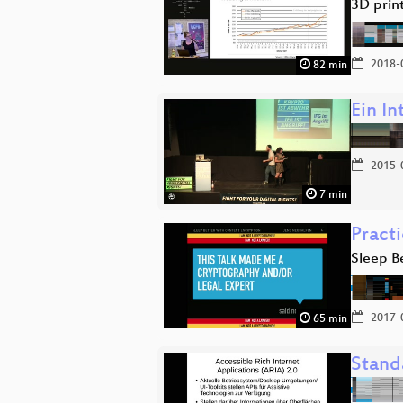
3D prin
2018-
82 min
Ein I
2015-
7 min
Pract
Sleep B
2017-
65 min
Stand