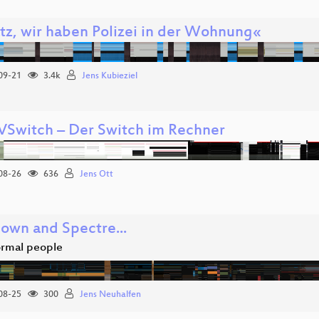
tz, wir haben Polizei in der Wohnung«
09-21
3.4k
Jens Kubieziel
Switch – Der Switch im Rechner
08-26
636
Jens Ott
own and Spectre...
normal people
08-25
300
Jens Neuhalfen