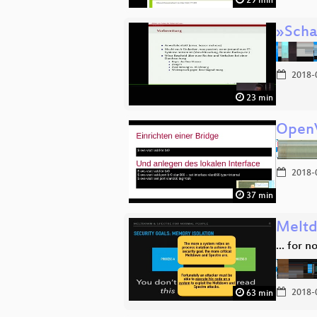
29 min
»Scha
2018-
23 min
OpenV
2018-
37 min
Meltd
... for 
2018-
63 min