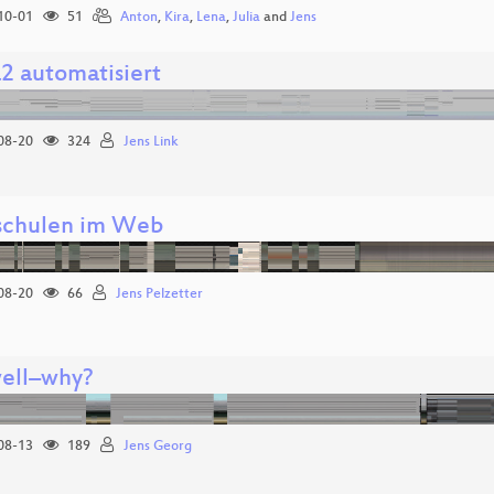
10-01
51
Anton
,
Kira
,
Lena
,
Julia
and
Jens
a2 automatisiert
08-20
324
Jens Link
chulen im Web
08-20
66
Jens Pelzetter
ell–why?
08-13
189
Jens Georg