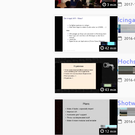
2017-
3 min
Icing
2016-
42 min
Hochs
2016-
43 min
Shotw
2016-
12 min