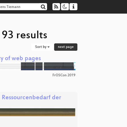
93 results
Sort by
next page
ty of web pages
FrOSCon 2019
d Ressourcenbedarf der