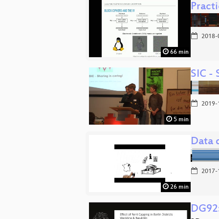
Pract
2018-
66 min
SIC - 
2019-
5 min
Data 
2017-
26 min
DG92: