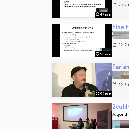
2017-
49 min
Eine 
2017-
50 min
Parla
2019-
96 min
2cuhl
Jugend 