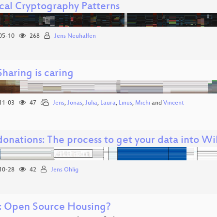
ical Cryptography Patterns
05-10
268
Jens Neuhalfen
Sharing is caring
11-03
47
Jens
,
Jonas
,
Julia
,
Laura
,
Linus
,
Michi
and
Vincent
donations: The process to get your data into Wi
10-28
42
Jens Ohlig
 Open Source Housing?