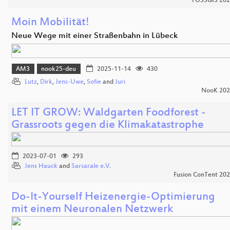
FOSSGIS 20
Moin Mobilität!
Neue Wege mit einer Straßenbahn in Lübeck
AM3
nook25-deu
2025-11-14
430
Lutz
,
Dirk
,
Jens-Uwe
,
Sofie
and
Juri
NooK 202
LET IT GROW: Waldgarten Foodforest -
Grassroots gegen die Klimakatastrophe
2023-07-01
293
Jens Hauck
and
Sarsarale e.V.
Fusion ConTent 20
Do-It-Yourself Heizenergie-Optimierung
mit einem Neuronalen Netzwerk