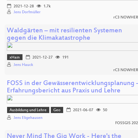
2021-12-28
1.7k
Jens Dorfmüller
rC3 NOWHER
Waldgärten – mit resilienten Systemen
gegen die Klimakatastrophe
xHain
2021-12-27
191
Jens Hauck
rC3 NOWHER
FOSS in der Gewässerentwicklungsplanung 
Erfahrungsbericht aus Praxis und Lehre
Ausbildung und Lehre
Geo
2021-06-07
50
Jens Eligehausen
FOSSGIS 20
Never Mind The Gig Work - Here's the