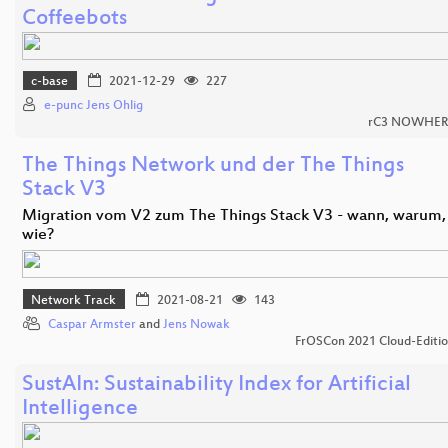
Coffeebots
c-base
2021-12-29
227
e-punc Jens Ohlig
rC3 NOWHER
The Things Network und der The Things
Stack V3
Migration vom V2 zum The Things Stack V3 - wann, warum,
wie?
Network Track
2021-08-21
143
Caspar Armster
and
Jens Nowak
FrOSCon 2021 Cloud-Editi
SustAIn: Sustainability Index for Artificial
Intelligence