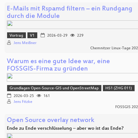
E-Mails mit Rspamd filtern – ein Rundgang
durch die Module
Vortrag
V1
2026-03-29
229
Jens Meißner
Chemnitzer Linux-Tage 20
Warum es eine gute Idee war, eine
FOSSGIS-Firma zu gründen
Grundlagen Open-Source-GIS und OpenStreetMap
HS1 (ZHG 011)
2026-03-25
161
Jens Fitzke
FOSSGIS 20
Open Source overlay network
Ende zu Ende verschlüsselung – aber wo ist das Ende?