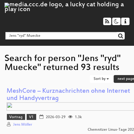
Search for person "Jens "ryd"
Muecke" returned 93 results
Sort by
next pag
MeshCore – Kurznachrichten ohne Internet
und Handyvertrag
Vortrag
V1
2026-03-29
1.3k
Jens Möller
Chemnitzer Linux-Tage 20