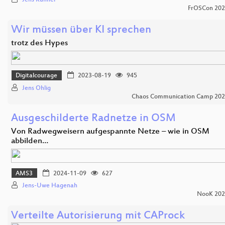
Jens Kühnel
FrOSCon 20
Wir müssen über KI sprechen
trotz des Hypes
Digitalcourage
2023-08-19
945
Jens Ohlig
Chaos Communication Camp 20
Ausgeschilderte Radnetze in OSM
Von Radwegweisern aufgespannte Netze – wie in OSM
abbilden…
AMS3
2024-11-09
627
Jens-Uwe Hagenah
NooK 202
Verteilte Autorisierung mit CAProck