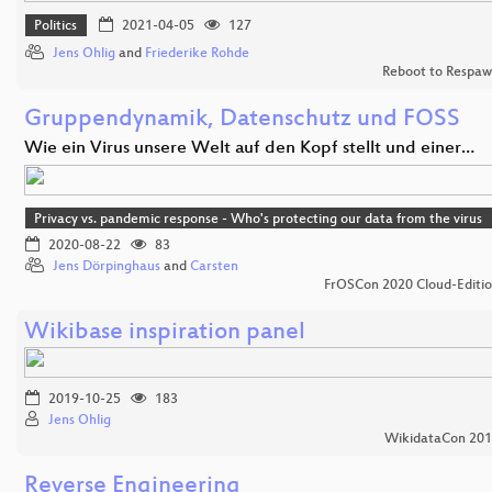
Politics
2021-04-05
127
Jens Ohlig
and
Friederike Rohde
Reboot to Respa
Gruppendynamik, Datenschutz und FOSS
Wie ein Virus unsere Welt auf den Kopf stellt und einer…
Privacy vs. pandemic response - Who's protecting our data from the virus
2020-08-22
83
Jens Dörpinghaus
and
Carsten
FrOSCon 2020 Cloud-Editi
Wikibase inspiration panel
2019-10-25
183
Jens Ohlig
WikidataCon 20
Reverse Engineering