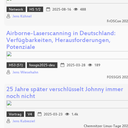
Network
HS 1/2
2025-08-16
488
Jens Kühnel
FrOSCon 20
Airborne-Laserscanning in Deutschland:
Verfügbarkeiten, Herausforderungen,
Potenziale
HS3 (S1)
fossgis2025-deu
2025-03-28
189
Jens Wiesehahn
FOSSGIS 20
25 Jahre später verschlüsselt Johnny immer
noch nicht
Vortrag
V4
2025-03-23
1.4k
Jens Kubieziel
Chemnitzer Linux-Tage 20