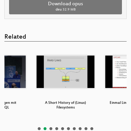
Download opus
deu
32.9 MB
Related
ragen mit
A Short History of (Linux)
Einmal Linu
m SQL
Filesystems
b