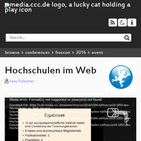
browse
conferences
froscon
2016
event
Hochschulen im Web
Jens Pelzetter
Media error: Format(s) not supported or source(s) not found
Video
Download File: https://cdn.media.ccc.de/events/froscon/2016/h264-hd/froscon16-1850-deu-
Player
Hochschulen_im_Web_hd.mp4
Download File: https://cdn.media.ccc.de/events/froscon/2016/webm-hd/froscon16-1850-deu-
Hochschulen_im_Web_webm-hd.webm
Download File: https://cdn.media.ccc.de/events/froscon/2016/h264-sd/froscon16-1850-deu-
Hochschulen_im_Web_sd.mp4
Download File: https://cdn.media.ccc.de/events/froscon/2016/webm-sd/froscon16-1850-deu-
deu 1080p (mp4)
Hochschulen_im_Web_webm-sd.webm
deu 1080p (webm)