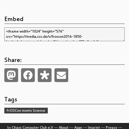
Embed
Share:
Tags
FrOSCon meets Science
by
Chaos Computer Club e.V
––
About
––
Apps
––
Imprint
––
Privacy
––