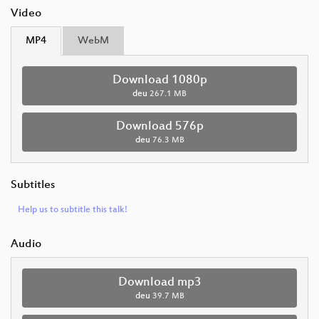
Video
MP4
WebM
Download 1080p
deu
267.1 MB
Download 576p
deu
76.3 MB
Subtitles
Help us to subtitle this talk!
Audio
Download mp3
deu
39.7 MB