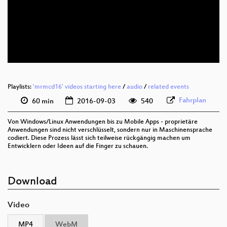
deu 1080p (webm)
deu 576p (mp4)
deu 576p (webm)
Playlists:
'mrmcd16' videos starting here
/
audio
/
related events
Fahrplan
60 min
2016-09-03
540
Von Windows/Linux Anwendungen bis zu Mobile Apps - proprietäre
Anwendungen sind nicht verschlüsselt, sondern nur in Maschinensprache
codiert. Diese Prozess lässt sich teilweise rückgängig machen um
Entwicklern oder Ideen auf die Finger zu schauen.
Download
Video
MP4
WebM