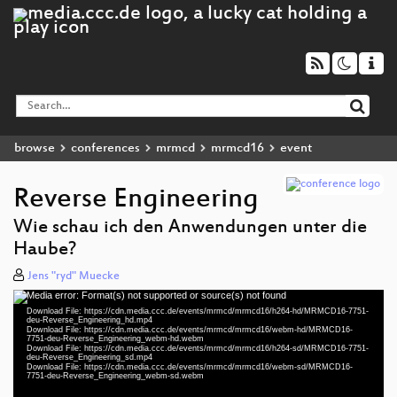
browse
conferences
mrmcd
mrmcd16
event
Reverse Engineering
Wie schau ich den Anwendungen unter die
Haube?
Jens "ryd" Muecke
Media error: Format(s) not supported or source(s) not found
Video
Download File: https://cdn.media.ccc.de/events/mrmcd/mrmcd16/h264-hd/MRMCD16-7751-
Player
deu-Reverse_Engineering_hd.mp4
Download File: https://cdn.media.ccc.de/events/mrmcd/mrmcd16/webm-hd/MRMCD16-
7751-deu-Reverse_Engineering_webm-hd.webm
Download File: https://cdn.media.ccc.de/events/mrmcd/mrmcd16/h264-sd/MRMCD16-7751-
deu-Reverse_Engineering_sd.mp4
Download File: https://cdn.media.ccc.de/events/mrmcd/mrmcd16/webm-sd/MRMCD16-
deu 1080p (mp4)
7751-deu-Reverse_Engineering_webm-sd.webm