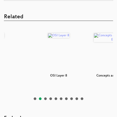
Related
it
OSI Layer 8
Concepts and 
En