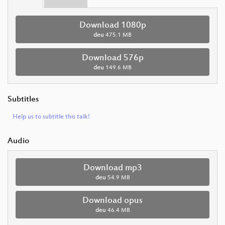
Download 1080p
deu
475.1 MB
Download 576p
deu
149.6 MB
Subtitles
Help us to subtitle this talk!
Audio
Download mp3
deu
54.9 MB
Download opus
deu
46.4 MB