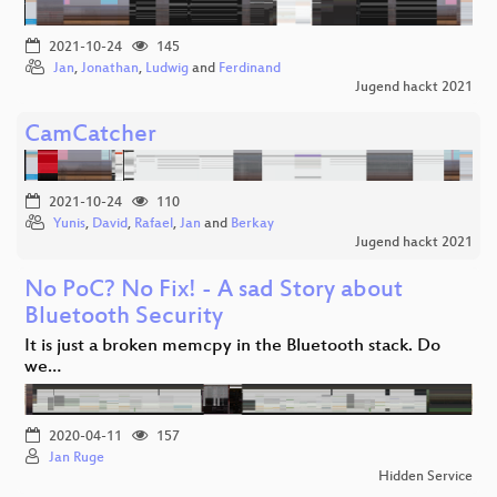
2021-10-24
145
Jan
,
Jonathan
,
Ludwig
and
Ferdinand
Jugend hackt 2021
CamCatcher
2021-10-24
110
Yunis
,
David
,
Rafael
,
Jan
and
Berkay
Jugend hackt 2021
No PoC? No Fix! - A sad Story about
Bluetooth Security
It is just a broken memcpy in the Bluetooth stack. Do
we…
2020-04-11
157
Jan Ruge
Hidden Service