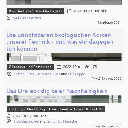
BornHack 2021 (BornHack 2021)
2021-08-21
108
Mark-Jan Bastian
Bornhack 2021
Die unsichtbaren ökologischen Kosten
unserer Technik - und was wir dagegen
tun können
Ökonomie und Ressourcen
2022-10-01
175
Tilman Rüsch
,
Dr. Vivian Frick
and
Erik Poppe
Bits & Bäume 2022
Das Dreieck digitaler Nachhaltigkeit
Digital und Nachhaltig – Transformative Geschäftsmodelle
2022-10-02
183
Hostsharing eG
and
Jan Ulrich Hasecke
Bits & Bäume 2022