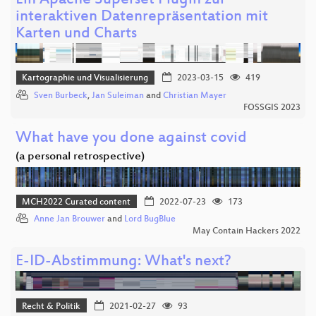
Ein Apache Superset Plugin zur
interaktiven Datenrepräsentation mit
Karten und Charts
Kartographie und Visualisierung
2023-03-15
419
Sven Burbeck
,
Jan Suleiman
and
Christian Mayer
FOSSGIS 2023
What have you done against covid
(a personal retrospective)
MCH2022 Curated content
2022-07-23
173
Anne Jan Brouwer
and
Lord BugBlue
May Contain Hackers 2022
E-ID-Abstimmung: What's next?
Recht & Politik
2021-02-27
93