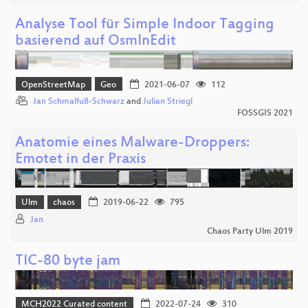
Analyse Tool für Simple Indoor Tagging
basierend auf OsmInEdit
OpenStreetMap
Geo
2021-06-07
112
Jan Schmalfuß-Schwarz
and
Julian Striegl
FOSSGIS 2021
Anatomie eines Malware-Droppers:
Emotet in der Praxis
Ulm
chaos
2019-06-22
795
Jan
Chaos Party Ulm 2019
TIC-80 byte jam
MCH2022 Curated content
2022-07-24
310