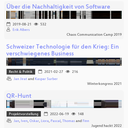
Über die Nachhaltigkeit von Software
2019-08-21
532
Erik Albers
Chaos Communication Camp 2019
Schweizer Technologie für den Krieg: Ein
verschwiegenes Business
Recht & Politik
2021-02-27
216
Jan Jirat
and
Kaspar Surber
Winterkongress 2021
QR-Hunt
Projektvorstellung
2022-06-19
148
Jan
,
Iven
,
Oskar
,
Liora
,
Pascal
,
Thomas
and
Finn
Jugend hackt 2022