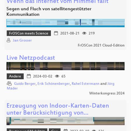
Wenn das Internet vom Himmel fällt
Segen und Fluch von satellitengestützter
Kommunikation
FrOSCon meets Science
2021-08-21
219
Jan Grosser
FrOSCon 2021 Cloud-Edition
Live Netzpodcast
Andere
2024-03-02
65
Guido Berger
,
Erik Schönenberger
,
Rahel Estermann
and
Jörg
Mäder
Winterkongress 2024
Erzeugung von Indoor-Karten-Daten
unter Berücksichtigung von…