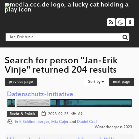
Search for person "Jan-Erik
Vinje" returned 204 results
previous page
Sort by
next page
Datenschutz-Initiative
Recht & Politik
2023-02-25
69
Erik Schönenberger
,
Mia Gujer
and
Daniel Graf
Winterkongress 2023