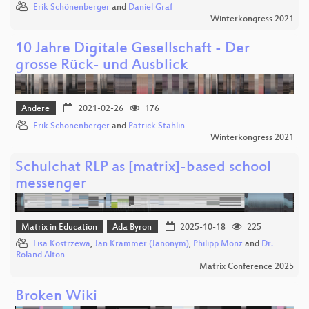
Erik Schönenberger
and
Daniel Graf
Winterkongress 2021
10 Jahre Digitale Gesellschaft - Der
grosse Rück- und Ausblick
Andere
2021-02-26
176
Erik Schönenberger
and
Patrick Stählin
Winterkongress 2021
Schulchat RLP as [matrix]-based school
messenger
Matrix in Education
Ada Byron
2025-10-18
225
Lisa Kostrzewa
,
Jan Krammer (Janonym)
,
Philipp Monz
and
Dr.
Roland Alton
Matrix Conference 2025
Broken Wiki