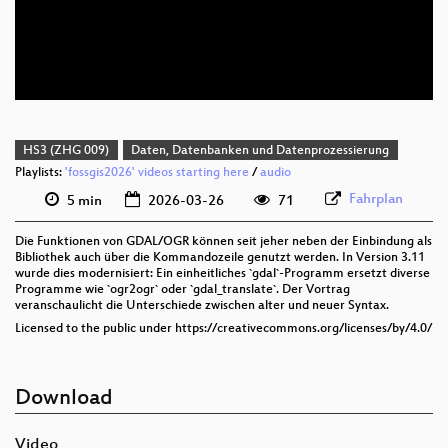
deu 576p (mp4)
deu 576p (webm)
HS3 (ZHG 009)
Daten, Datenbanken und Datenprozessierung
Playlists:
'fossgis2026' videos starting here
/
audio
Fahrplan
5 min
2026-03-26
71
Die Funktionen von GDAL/OGR können seit jeher neben der Einbindung als
Bibliothek auch über die Kommandozeile genutzt werden. In Version 3.11
wurde dies modernisiert: Ein einheitliches `gdal`-Programm ersetzt diverse
Programme wie `ogr2ogr` oder `gdal_translate`. Der Vortrag
veranschaulicht die Unterschiede zwischen alter und neuer Syntax.
Licensed to the public under https://creativecommons.org/licenses/by/4.0/
Download
Video