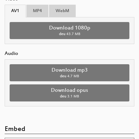
AV1
MP4
WebM
Download 1080p
deu
43.7 MB
Audio
Download mp3
deu
4.7 MB
Download opus
deu
3.1 MB
Embed