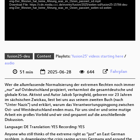
eng-Der_Westen_hat_keine_Ahnung_was_im_Osten_passiert_sd.mp4
deu-eng 1080p (webm)
Download File: https://cdn.media.ccc.de/events/fusion/2025/webm-sd/fusion25-15784-deu-
eng-Der_Westen_hat_keine_Ahnung_was_im_Osten_passiert_webm-sd.webm
deu-eng 576p (mp4)
deu-eng 576p (webm)
fusion25-deu
Content
Playlists:
'fusion25' videos starting here
/
audio
Fahrplan
51 min
2025-06-28
644
Wer die allumfassende Normalisierung der extremen Rechten noch immer
„nur“ auf Ostdeutschland projiziert, verharmlost die gesamtdeutsche und
globale Krise. Aktivist und Autor Jakob Springfeld, geboren vor 23 Jahren
im sächsischen Zwickau, liest bei uns aus seinem zweiten Buch (nach
“Unter Nazis”) und erklärt, warum das Verantwortungspingpong zwischen
Ost- und Westdeutschland enden muss. Für uns sind er und seine mutige
Arbeit ein großes Vorbild und wir sind gespannt auf die anschließende
Diskussion.
Language: DE Translation: YES Recording: YES
Anyone who still thinks of the extreme right as “just” an East German
problem, is downplaying the crisis raging across Germany and around the