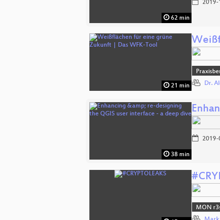
2019-
62 min
Weißf
Praxisbe
Dr. A
21 min
Enhan
2019-
38 min
#CRY
MON r3s
Mark