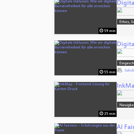
Digita
Ethics, S
59 min
Digita
Eingesch
Jakob
55 min
InkMa
Neuigke
25 min
AI Fai