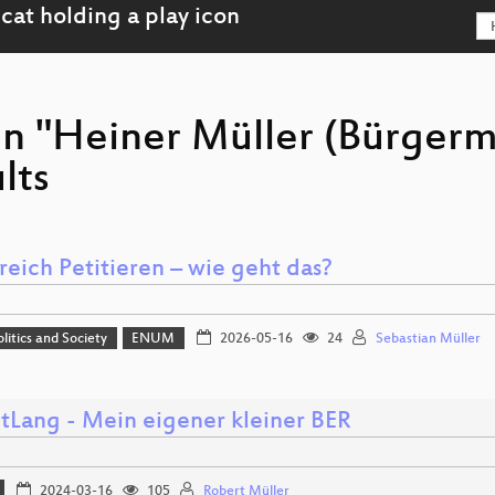
on "Heiner Müller (Bürgerm
lts
reich Petitieren – wie geht das?
olitics and Society
ENUM
2026-05-16
24
Sebastian Müller
tLang - Mein eigener kleiner BER
2024-03-16
105
Robert Müller