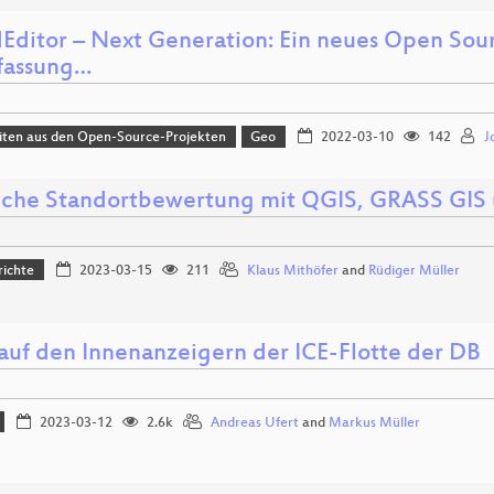
dEditor – Next Generation: Ein neues Open Sou
rfassung…
iten aus den Open-Source-Projekten
Geo
2022-03-10
142
J
liche Standortbewertung mit QGIS, GRASS GIS
richte
2023-03-15
211
Klaus Mithöfer
and
Rüdiger Müller
 auf den Innenanzeigern der ICE-Flotte der DB
2023-03-12
2.6k
Andreas Ufert
and
Markus Müller