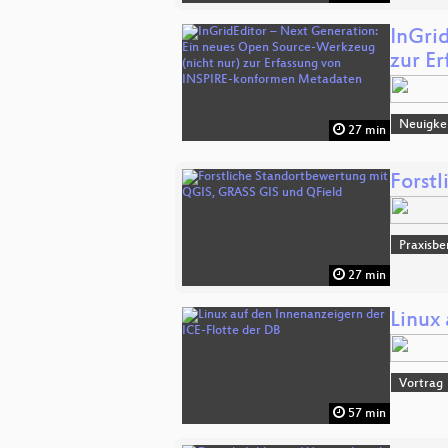
InGri
zur E
Neuigke
27 min
Forst
Praxisbe
27 min
Linux
Vortrag
57 min