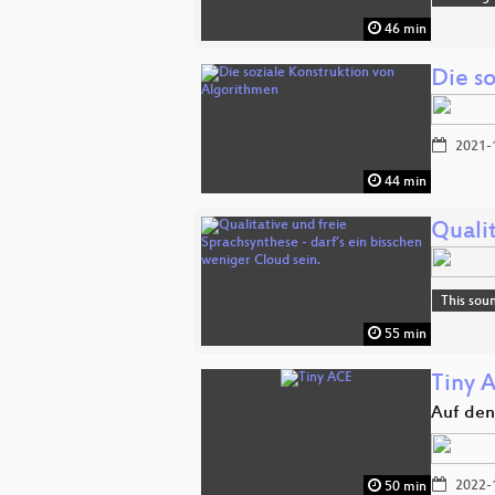
46 min
Die s
2021-
44 min
Qualit
This sou
55 min
Tiny 
Auf den
2022-
50 min