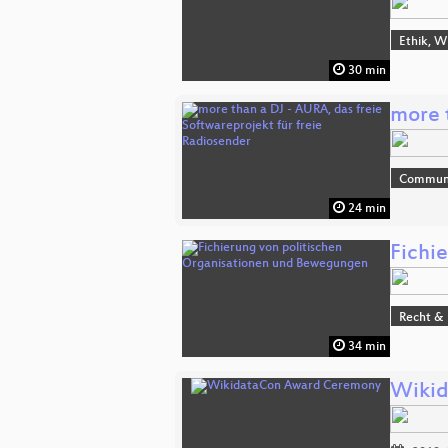
Ethik, W
30 min
more 
Commun
24 min
Fichi
Recht & 
34 min
Wikid