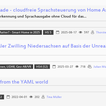
 ade - cloudfreie Sprachsteuerung von Home As
rkennung und Sprachausgabe ohne Cloud für das…
Matter? - Smart Home in 2025
HS 5
2025-08-17
597
Thorste
aler Zwilling Niedersachsen auf Basis der Unr
hnen, LIDAR, Geo-AR/VR
HS4 (S2)
2025-03-27
718
Julian Mü
from the YAML world
22
2022-04-01
202
Tina Müller