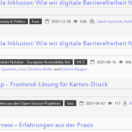
le Inklusion: Wie wir digitale Barrierefreiheit 
ociety & Politics
Fuse
2025-12-28
3.0k
Jakob Sponholz
,
Kath
le Inklusion: Wie wir digitale Barrierefreiheit 
ränkt Nutzbar - European Accessibility Act
HS 5
2025-08-16
406
 Sponholz
,
Lena Christina Müller
and
Kathrin Klapper
p - Frontend-Lösung für Karten-Druck
iten aus den Open-Source-Projekten
Geo
2021-06-07
117
R
rness – Erfahrungen aus der Praxis