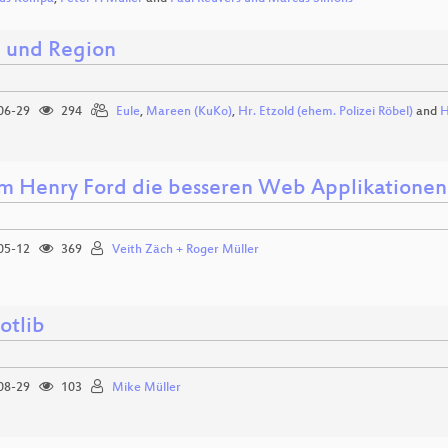
und Region
06-29
294
Eule
,
Mareen (KuKo)
,
Hr. Etzold (ehem. Polizei Röbel)
and
H
 Henry Ford die besseren Web Applikationen
05-12
369
Veith Zäch + Roger Müller
otlib
08-29
103
Mike Müller