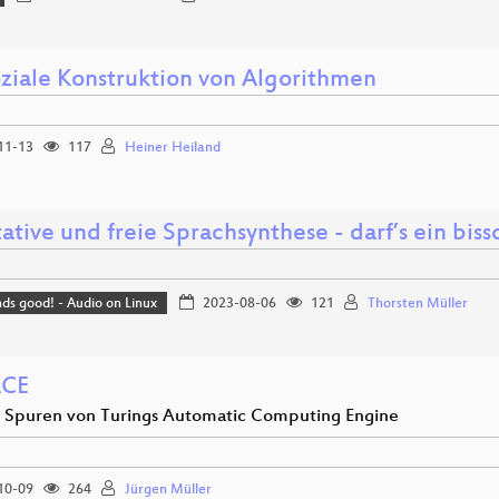
oziale Konstruktion von Algorithmen
11-13
117
Heiner Heiland
ative und freie Sprachsynthese - darf’s ein bis
nds good! - Audio on Linux
2023-08-06
121
Thorsten Müller
ACE
 Spuren von Turings Automatic Computing Engine
10-09
264
Jürgen Müller