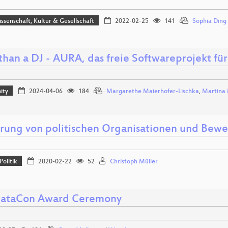
issenschaft, Kultur & Gesellschaft
2022-02-25
141
Sophia Ding
than a DJ - AURA, das freie Softwareprojekt für
ity
2024-04-06
184
Margarethe Maierhofer-Lischka
,
Martina 
erung von politischen Organisationen und Be
Politik
2020-02-22
52
Christoph Müller
ataCon Award Ceremony