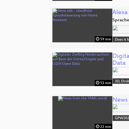
Alexa
Sprache
59 min
Does it 
Digit
Data
3D, Dro
53 min
News 
GPW20
22 min