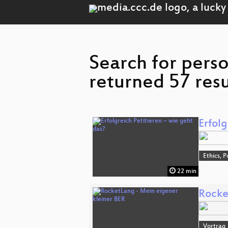
Search for pers
returned 57 resu
Erfolg
Ethics, P
22 min
Rocke
Vortrag