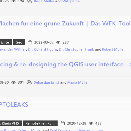
10-25
194
Birgit Müller
and
Wittylama
lächen für eine grüne Zukunft | Das WFK-Tool
richte
Geo
2022-03-09
289
lexander Willner
,
Dr. Richard Figura
,
Dr. Christopher Frank
and
Robert Müller
cing & re-designing the QGIS user interface - 
08-30
301
Sebastian Ernst
and
Maria Müller
PTOLEAKS
 Rhein VHS
RemoteRheinRuhr
2020-12-28
433
us Kompa
,
Peter F. Müller
and
Paul Reuvers und Marcus Simons