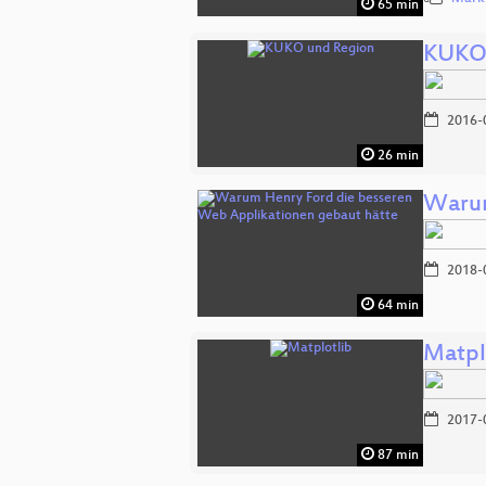
65 min
KUKO 
2016-
26 min
Warum
2018-
64 min
Matpl
2017-
87 min