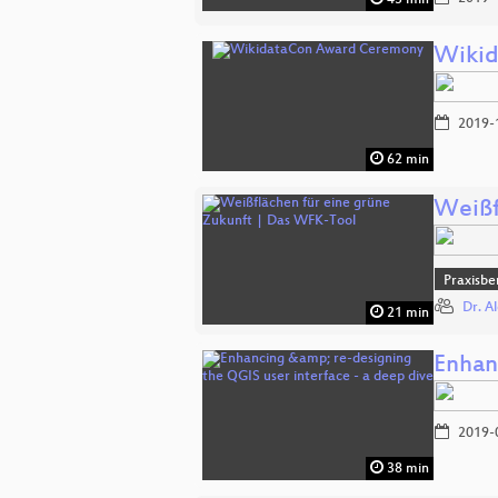
43 min
Wikid
2019-
62 min
Weißf
Praxisbe
Dr. A
21 min
Enhan
2019-
38 min