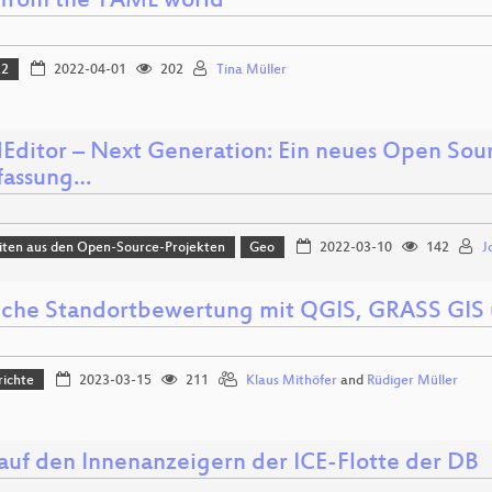
from the YAML world
22
2022-04-01
202
Tina Müller
dEditor – Next Generation: Ein neues Open Sou
rfassung…
iten aus den Open-Source-Projekten
Geo
2022-03-10
142
J
liche Standortbewertung mit QGIS, GRASS GIS
richte
2023-03-15
211
Klaus Mithöfer
and
Rüdiger Müller
 auf den Innenanzeigern der ICE-Flotte der DB