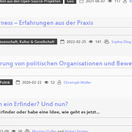
iten aus den Open-Source-Projekten
Geo
2021-06-07
117
R
rness – Erfahrungen aus der Praxis
issenschaft, Kultur & Gesellschaft
2022-02-25
141
Sophia Ding
erung von politischen Organisationen und Be
Politik
2020-02-22
52
Christoph Müller
h ein Erfinder? Und nun?
Erfinder oder habe eine Idee, wie geht es jetzt…
11-08
38
Martina Galler
and
Holger Fischer