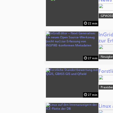
News 
GPW20
22 min
InGri
zur E
Neuigke
27 min
Forst
Praxisbe
27 min
Linux