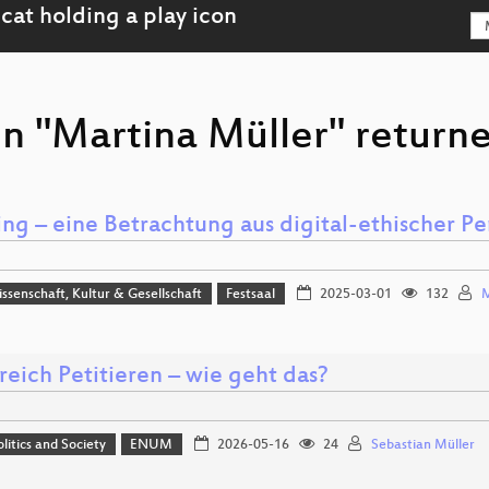
n "Martina Müller" returne
ing – eine Betrachtung aus digital-ethischer Pe
issenschaft, Kultur & Gesellschaft
Festsaal
2025-03-01
132
M
reich Petitieren – wie geht das?
olitics and Society
ENUM
2026-05-16
24
Sebastian Müller