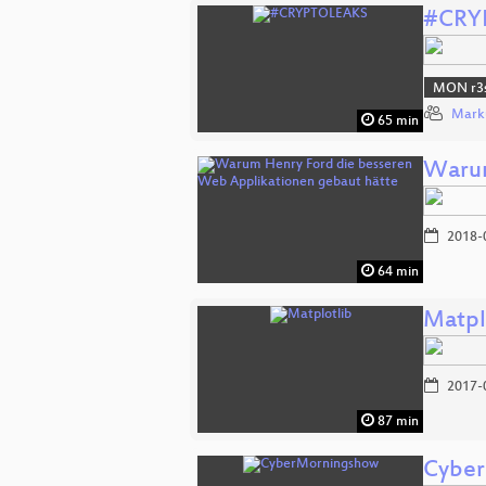
#CRY
MON r3s
Mark
65 min
Warum
2018-
64 min
Matpl
2017-
87 min
Cybe