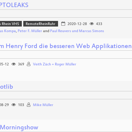
PTOLEAKS
 Rhein VHS
RemoteRheinRuhr
2020-12-28
433
us Kompa
,
Peter F. Müller
and
Paul Reuvers und Marcus Simons
 Henry Ford die besseren Web Applikationen
05-12
369
Veith Zäch + Roger Müller
otlib
08-29
103
Mike Müller
rMorningshow