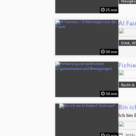
Neuigke
25 min
AI Fai
Ethik, W
30 min
Fichi
Recht & 
34 min
Bin ic
Ich bin 
2019-