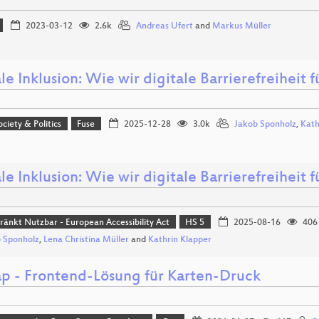
2023-03-12
2.6k
Andreas Ufert
and
Markus Müller
le Inklusion: Wie wir digitale Barrierefreiheit 
ociety & Politics
Fuse
2025-12-28
3.0k
Jakob Sponholz
,
Kath
le Inklusion: Wie wir digitale Barrierefreiheit 
ränkt Nutzbar - European Accessibility Act
HS 5
2025-08-16
406
 Sponholz
,
Lena Christina Müller
and
Kathrin Klapper
p - Frontend-Lösung für Karten-Druck