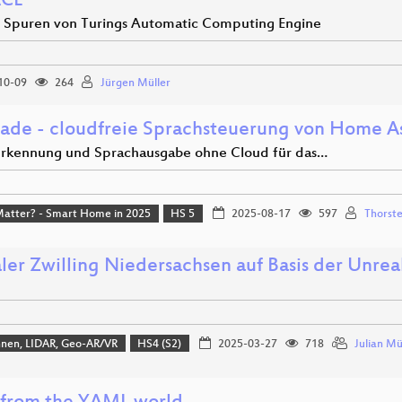
ACE
 Spuren von Turings Automatic Computing Engine
10-09
264
Jürgen Müller
 ade - cloudfreie Sprachsteuerung von Home As
rkennung und Sprachausgabe ohne Cloud für das…
Matter? - Smart Home in 2025
HS 5
2025-08-17
597
Thorste
aler Zwilling Niedersachsen auf Basis der Unr
hnen, LIDAR, Geo-AR/VR
HS4 (S2)
2025-03-27
718
Julian Mü