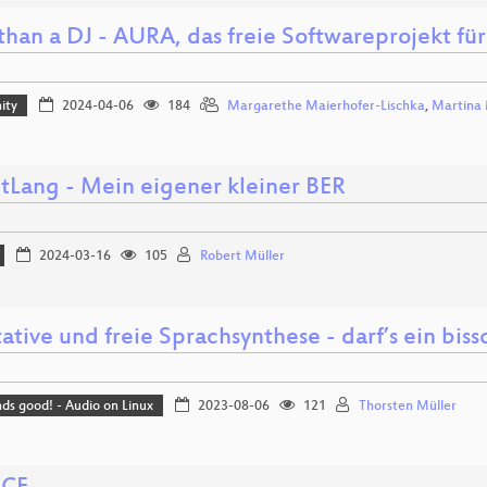
than a DJ - AURA, das freie Softwareprojekt für
ity
2024-04-06
184
Margarethe Maierhofer-Lischka
,
Martina 
tLang - Mein eigener kleiner BER
2024-03-16
105
Robert Müller
ative und freie Sprachsynthese - darf’s ein bis
nds good! - Audio on Linux
2023-08-06
121
Thorsten Müller