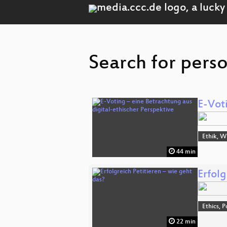
Search for perso
E-Vot
Ethik, W
44 min
Erfolg
Ethics, P
22 min