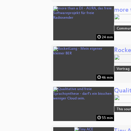
more 
Commun
24 min
Rocke
Vortrag
46 min
Qualit
This sou
55 min