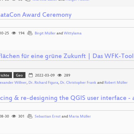
ataCon Award Ceremony
10-25
194
Birgit Müller
and
Wittylama
lächen für eine grüne Zukunft | Das WFK-Tool
richte
Geo
2022-03-09
289
lexander Willner
,
Dr. Richard Figura
,
Dr. Christopher Frank
and
Robert Müller
cing & re-designing the QGIS user interface - 
08-30
301
Sebastian Ernst
and
Maria Müller