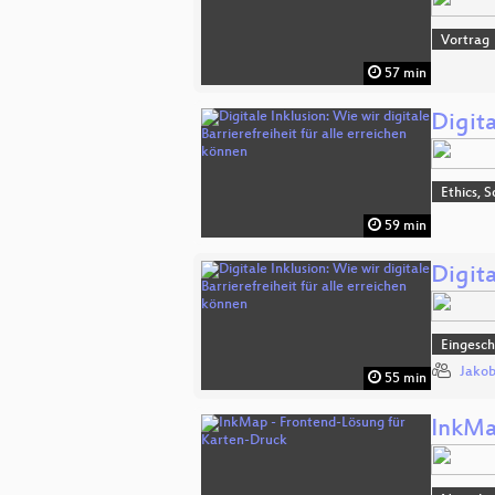
Vortrag
57 min
Digita
Ethics, S
59 min
Digita
Eingesch
Jakob
55 min
InkMa