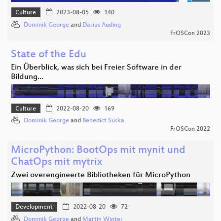
Culture
2023-08-05
140
Dominik George
and
Darius Auding
FrOSCon 2023
State of the Edu
Ein Überblick, was sich bei Freier Software in der
Bildung…
Culture
2022-08-20
169
Dominik George
and
Benedict Suska
FrOSCon 2022
MicroPython: BootOps mit mynit und
ChatOps mit mytrix
Zwei overengineerte Bibliotheken für MicroPython
Development
2022-08-20
72
Dominik George
and
Martin Winter