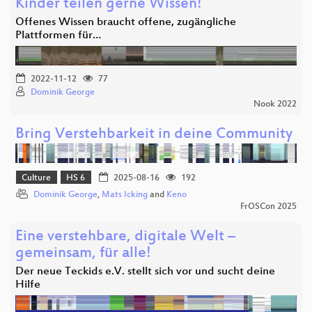
Kinder teilen gerne Wissen!
Offenes Wissen braucht offene, zugängliche
Plattformen für…
2022-11-12
77
Dominik George
Nook 2022
Bring Verstehbarkeit in deine Community
Culture
HS 6
2025-08-16
192
Dominik George
,
Mats Icking
and
Keno
FrOSCon 2025
Eine verstehbare, digitale Welt –
gemeinsam, für alle!
Der neue Teckids e.V. stellt sich vor und sucht deine
Hilfe