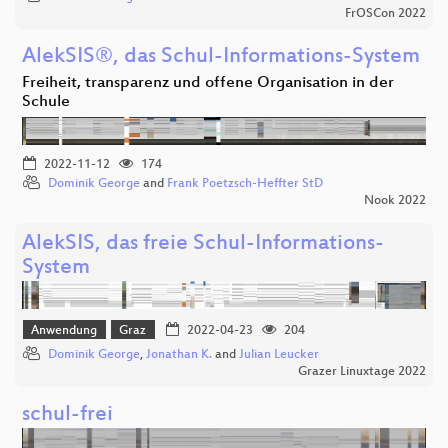
FrOSCon 2022
AlekSIS®, das Schul-Informations-System
Freiheit, transparenz und offene Organisation in der
Schule
2022-11-12
174
Dominik George
and
Frank Poetzsch-Heffter StD
Nook 2022
AlekSIS, das freie Schul-Informations-
System
Anwendung
Graz
2022-04-23
204
Dominik George
,
Jonathan K.
and
Julian Leucker
Grazer Linuxtage 2022
schul-frei