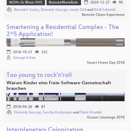
MON r3s Rhein VHS
RemoteRheinRuhr
2020-12-27
90
Benedict Suska
,
Dominik George
,
Jonah Döll
and
Kirill Schmidt
Remote Chaos Experience
Smartening a Residential Complex - The
2^5 Application!
2018-10-21
332
George Erhan
Smart Home Day 2018
Too young to rock'n'roll
Warum Kinder eine Freie-Software-Gemeinschaft
brauchen
2018-04-28
81
Dominik George
,
Sascha Kostanyan
and
Niels Hradek
Grazer Linuxtage 2018
Interplanetary Colonization