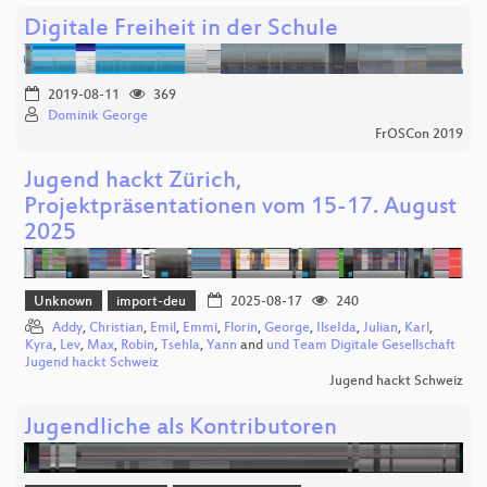
Digitale Freiheit in der Schule
2019-08-11
369
Dominik George
FrOSCon 2019
Jugend hackt Zürich,
Projektpräsentationen vom 15-17. August
2025
Unknown
import-deu
2025-08-17
240
Addy
,
Christian
,
Emil
,
Emmi
,
Florin
,
George
,
IlseIda
,
Julian
,
Karl
,
Kyra
,
Lev
,
Max
,
Robin
,
Tsehla
,
Yann
and
und Team Digitale Gesellschaft
Jugend hackt Schweiz
Jugend hackt Schweiz
Jugendliche als Kontributoren