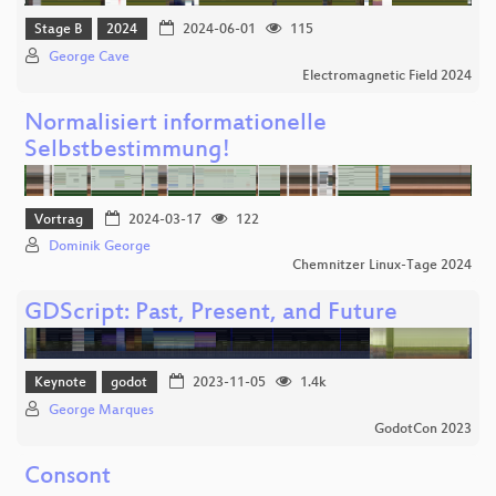
Stage B
2024
2024-06-01
115
George Cave
Electromagnetic Field 2024
Normalisiert informationelle
Selbstbestimmung!
Vortrag
2024-03-17
122
Dominik George
Chemnitzer Linux-Tage 2024
GDScript: Past, Present, and Future
Keynote
godot
2023-11-05
1.4k
George Marques
GodotCon 2023
Consont