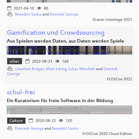
2021-04-10
80
Benedict Suska
and
Dominik George
Grazer Linuxtage 2021
Gamification und Crowdsourcing
Aus Spielen werden Daten, aus Daten werden Spiele
other
2022-08-21
160
Jonathan Krüger
,
Mats Icking
,
Lukas Weichelt
and
Dominik
George
FrOSCon 2022
schul-frei
Ein Kuratorium für freie Software in der Bildung
Culture
2020-08-23
120
Dominik George
and
Benedict Suska
FrOSCon 2020 Cloud-Edition