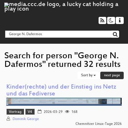
Search for person "George N.
Dafermos" returned 32 results
Sort by
next page
Kinder(rechte) und der Einstieg ins Netz
und das Fediverse
Vortrag
V4
2026-03-29
168
Dominik George
Chemnitzer Linux-Tage 2026