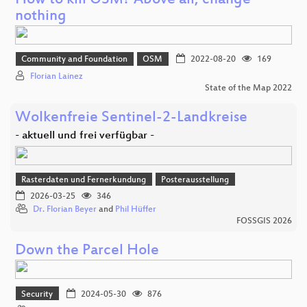
How to kill OSM? Above all, change
nothing
Community and Foundation
OSM
2022-08-20
169
Florian Lainez
State of the Map 2022
Wolkenfreie Sentinel-2-Landkreise
- aktuell und frei verfügbar -
Rasterdaten und Fernerkundung
Posterausstellung
2026-03-25
346
Dr. Florian Beyer
and
Phil Hüffer
FOSSGIS 2026
Down the Parcel Hole
Security
2024-05-30
876