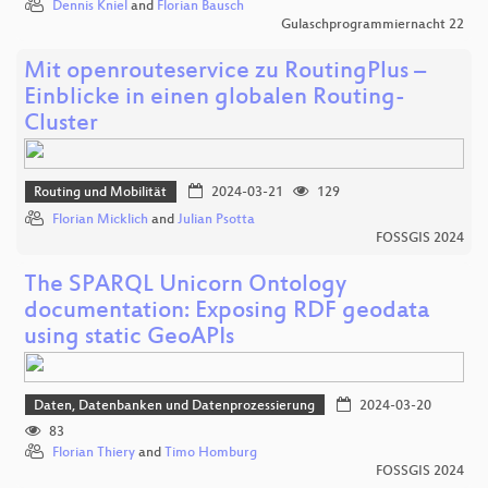
Dennis Kniel
and
Florian Bausch
Gulaschprogrammiernacht 22
Mit openrouteservice zu RoutingPlus –
Einblicke in einen globalen Routing-
Cluster
Routing und Mobilität
2024-03-21
129
Florian Micklich
and
Julian Psotta
FOSSGIS 2024
The SPARQL Unicorn Ontology
documentation: Exposing RDF geodata
using static GeoAPIs
Daten, Datenbanken und Datenprozessierung
2024-03-20
83
Florian Thiery
and
Timo Homburg
FOSSGIS 2024