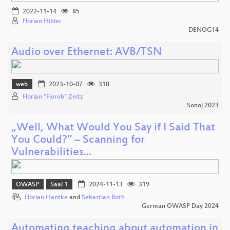
2022-11-14
85
Florian Hibler
DENOG14
Audio over Ethernet: AVB/TSN
web
2023-10-07
318
Florian “Florob” Zeitz
Sonoj 2023
„Well, What Would You Say if I Said That
You Could?” – Scanning for
Vulnerabilities…
OWASP
Saal 1
2024-11-13
319
Florian Hantke
and
Sebastian Roth
German OWASP Day 2024
Automating teaching about automation in