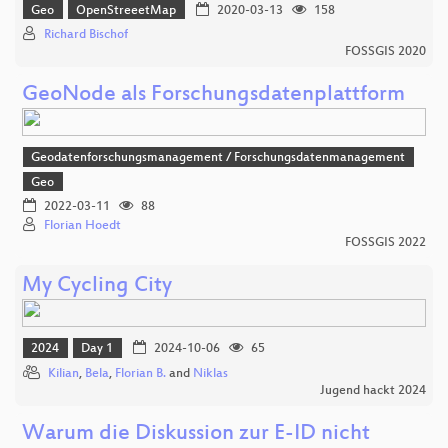
Geo
OpenStreeetMap
2020-03-13
158
Richard Bischof
FOSSGIS 2020
GeoNode als Forschungsdatenplattform
Geodatenforschungsmanagement / Forschungsdatenmanagement
Geo
2022-03-11
88
Florian Hoedt
FOSSGIS 2022
My Cycling City
2024
Day 1
2024-10-06
65
Kilian
,
Bela
,
Florian B.
and
Niklas
Jugend hackt 2024
Warum die Diskussion zur E-ID nicht