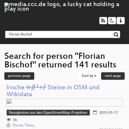
Search for person "Florian
Bischof" returned 141 results
previous page
Sort by
next page
Irische ᚑᚌᚆᚐᚋ Steine in OSM und
Wikidata
Neuigkeiten aus den OpenStreetMap-Projekten
2023-03-17
56
Florian Thiery