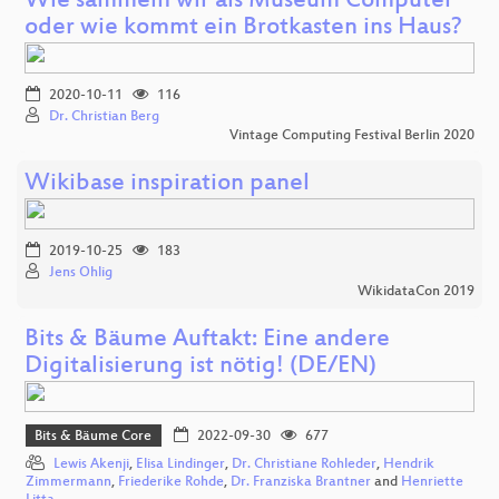
Wie sammeln wir als Museum Computer
oder wie kommt ein Brotkasten ins Haus?
2020-10-11
116
Dr. Christian Berg
Vintage Computing Festival Berlin 2020
Wikibase inspiration panel
2019-10-25
183
Jens Ohlig
WikidataCon 2019
Bits & Bäume Auftakt: Eine andere
Digitalisierung ist nötig! (DE/EN)
Bits & Bäume Core
2022-09-30
677
Lewis Akenji
,
Elisa Lindinger
,
Dr. Christiane Rohleder
,
Hendrik
Zimmermann
,
Friederike Rohde
,
Dr. Franziska Brantner
and
Henriette