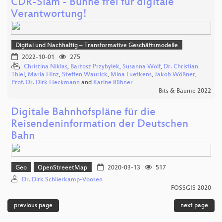
CDR-Slam - Bühne frei für digitale
Verantwortung!
Digital und Nachhaltig – Transformative Geschäftsmodelle
2022-10-01
275
Christina Niklas
,
Bartosz Przybylek
,
Susanna Wolf
,
Dr. Christian
Thiel
,
Maria Hinz
,
Steffen Waurick
,
Mina Luetkens
,
Jakob Wößner
,
Prof. Dr. Dirk Heckmann
and
Karine Rübner
Bits & Bäume 2022
Digitale Bahnhofspläne für die
Reisendeninformation der Deutschen
Bahn
Geo
OpenStreeetMap
2020-03-13
517
Dr. Dirk Schlierkamp-Voosen
FOSSGIS 2020
previous page
next page