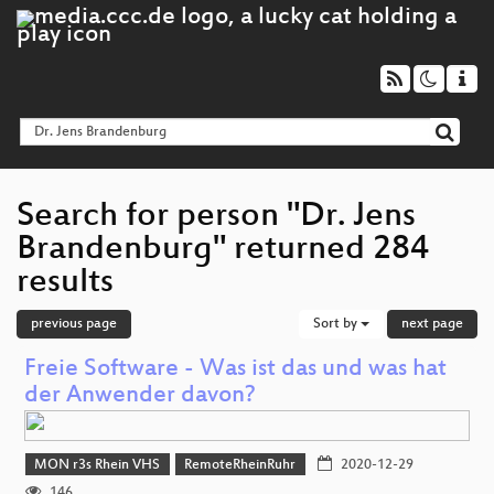
Search for person "Dr. Jens
Brandenburg" returned 284
results
previous page
Sort by
next page
Freie Software - Was ist das und was hat
der Anwender davon?
MON r3s Rhein VHS
RemoteRheinRuhr
2020-12-29
146