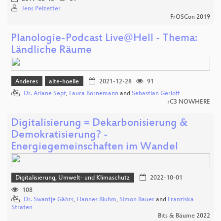
Jens Pelzetter
FrOSCon 2019
Planologie-Podcast Live@Hell - Thema:
Ländliche Räume
Anderes
alte-hoelle
2021-12-28
91
Dr. Ariane Sept
,
Laura Bornemann
and
Sebastian Gerloff
rC3 NOWHERE
Digitalisierung = Dekarbonisierung &
Demokratisierung? -
Energiegemeinschaften im Wandel
Digitalisierung, Umwelt- und Klimaschutz
2022-10-01
108
Dr. Swantje Gährs
,
Hannes Bluhm
,
Simon Bauer
and
Franziska
Straten
Bits & Bäume 2022