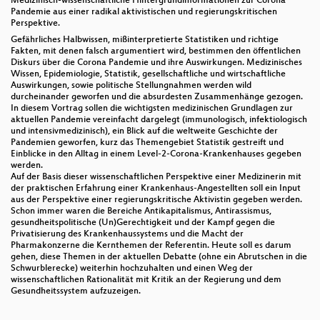
Medizinisch-wissenschaftliche Hintergrundinformationen zur Corona
Pandemie aus einer radikal aktivistischen und regierungskritischen
Perspektive.
Gefährliches Halbwissen, mißinterpretierte Statistiken und richtige
Fakten, mit denen falsch argumentiert wird, bestimmen den öffentlichen
Diskurs über die Corona Pandemie und ihre Auswirkungen. Medizinisches
Wissen, Epidemiologie, Statistik, gesellschaftliche und wirtschaftliche
Auswirkungen, sowie politische Stellungnahmen werden wild
durcheinander geworfen und die absurdesten Zusammenhänge gezogen.
In diesem Vortrag sollen die wichtigsten medizinischen Grundlagen zur
aktuellen Pandemie vereinfacht dargelegt (immunologisch, infektiologisch
und intensivmedizinisch), ein Blick auf die weltweite Geschichte der
Pandemien geworfen, kurz das Themengebiet Statistik gestreift und
Einblicke in den Alltag in einem Level-2-Corona-Krankenhauses gegeben
werden.
Auf der Basis dieser wissenschaftlichen Perspektive einer Medizinerin mit
der praktischen Erfahrung einer Krankenhaus-Angestellten soll ein Input
aus der Perspektive einer regierungskritische Aktivistin gegeben werden.
Schon immer waren die Bereiche Antikapitalismus, Antirassismus,
gesundheitspolitische (Un)Gerechtigkeit und der Kampf gegen die
Privatisierung des Krankenhaussystems und die Macht der
Pharmakonzerne die Kernthemen der Referentin. Heute soll es darum
gehen, diese Themen in der aktuellen Debatte (ohne ein Abrutschen in die
Schwurblerecke) weiterhin hochzuhalten und einen Weg der
wissenschaftlichen Rationalität mit Kritik an der Regierung und dem
Gesundheitssystem aufzuzeigen.