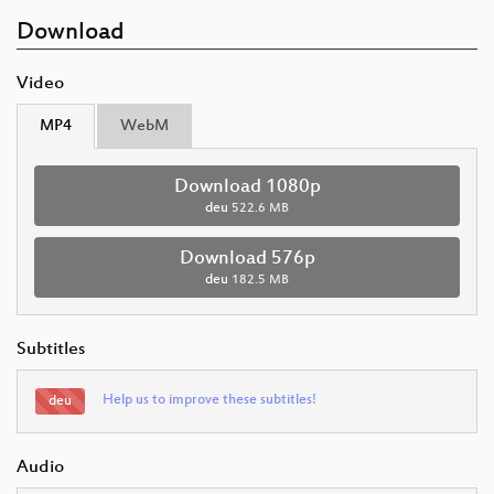
Download
Video
MP4
WebM
Download 1080p
deu
522.6 MB
Download 576p
deu
182.5 MB
Subtitles
Help us to improve these subtitles!
deu
Audio