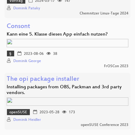
Vortrag
2024-03-17
147
Dominik Pataky
Chemnitzer Linux-Tage 2024
Consont
Kann eine 5. Klasse dieses App einfach nutzen?
§
2023-08-06
38
Dominik George
FrOSCon 2023
The opi package installer
Installing packages from OBS, Packman and 3rd party
vendors.
openSUSE
2023-05-28
173
Dominik Heidler
openSUSE Conference 2023