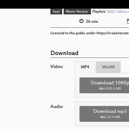
Saal
Rhein-Neckar
Playlists:
'jh26' videos 
26 min
Licensed to the public under https://creativeco
Download
Video
MP4
WebM
Download 1080
deu
220.4 MB
Audio
Download mp3
deu
23.9 MB