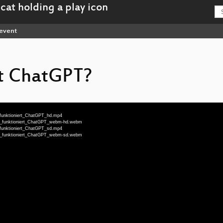
event
rt ChatGPT?
e_funktioniert_ChatGPT_hd.mp4
Wie_funktioniert_ChatGPT_webm-hd.webm
e_funktioniert_ChatGPT_sd.mp4
Wie_funktioniert_ChatGPT_webm-sd.webm