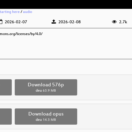
starting here
/
audio
2026-02-07
2026-02-08
2.7k
mmons.org/licenses/by/4.0/
p
Download 576p
deu
63.9 MB
Download opus
deu
14.3 MB