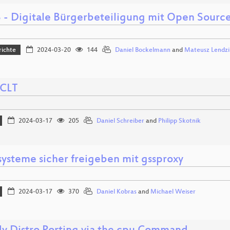
 - Digitale Bürgerbeteiligung mit Open Sour
richte
2024-03-20
144
Daniel Bockelmann
and
Mateusz Lendzi
 CLT
2024-03-17
205
Daniel Schreiber
and
Philipp Skotnik
systeme sicher freigeben mit gssproxy
2024-03-17
370
Daniel Kobras
and
Michael Weiser