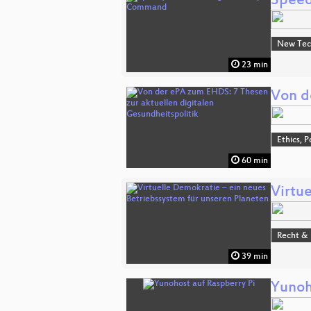
Speed
New Tec
23 min
Von d
Ethics, P
60 min
Virtu
Recht & 
39 min
Yunoh