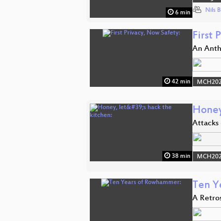
Nils 
6 min
First 
An Anth
42 min
MCH2022
Honey,
Attacks 
38 min
MCH2022
Ten Y
A Retro