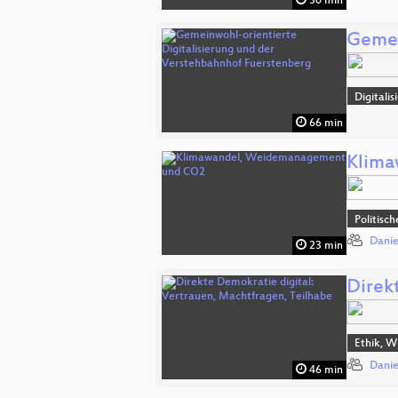
30 min
Gemei
Digitalis
66 min
Klim
Politisc
Danie
23 min
Direk
Ethik, W
Danie
46 min