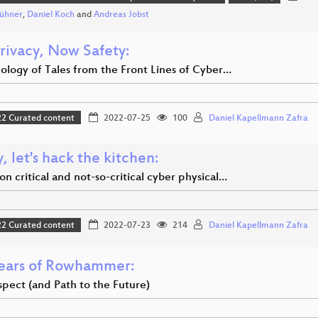
Bühner
,
Daniel Koch
and
Andreas Jobst
Privacy, Now Safety:
ology of Tales from the Front Lines of Cyber…
 Curated content
2022-07-25
100
Daniel Kapellmann Zafra
 let's hack the kitchen:
on critical and not-so-critical cyber physical…
 Curated content
2022-07-23
214
Daniel Kapellmann Zafra
ears of Rowhammer:
spect (and Path to the Future)