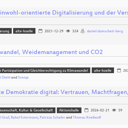
nwohl-orientierte Digitalisierung und der Ve
ierung
alte-hoelle
2021-12-29
324
daniel domscheit-berg
awandel, Weidemanagement und CO2
he Partizipation und Gleichberechtigung zu Klimawandel
alte-hoelle
20
l Diehl
and
Svenja
te Demokratie digital: Vertrauen, Machtfragen
issenschaft, Kultur & Gesellschaft
Aktionshalle
2026-02-21
59
l Graf
,
Rahel Estermann
,
Patricia Schafer
and
Thomas Knellwolf