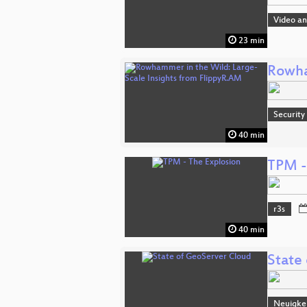
Video a
23 min
Rowha
Security
40 min
TPM -
r3s
40 min
State
Neuigkei