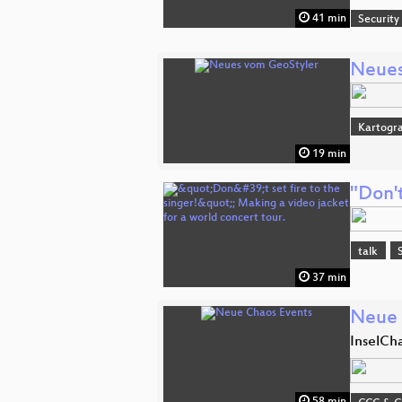
41 min
Security
Neues
Kartogra
19 min
"Don't
talk
37 min
Neue 
InselCh