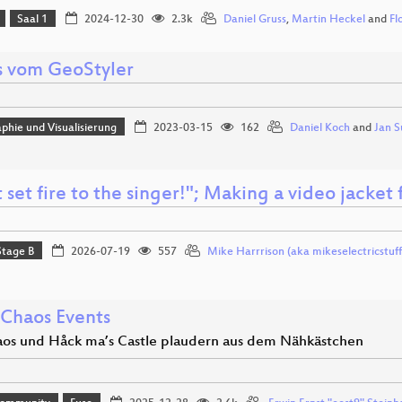
Saal 1
2024-12-30
2.3k
Daniel Gruss
,
Martin Heckel
and
Fl
 vom GeoStyler
phie und Visualisierung
2023-03-15
162
Daniel Koch
and
Jan S
 set fire to the singer!"; Making a video jacket 
Stage B
2026-07-19
557
Mike Harrrison (aka mikeselectricstuff
Chaos Events
aos und Håck ma’s Castle plaudern aus dem Nähkästchen