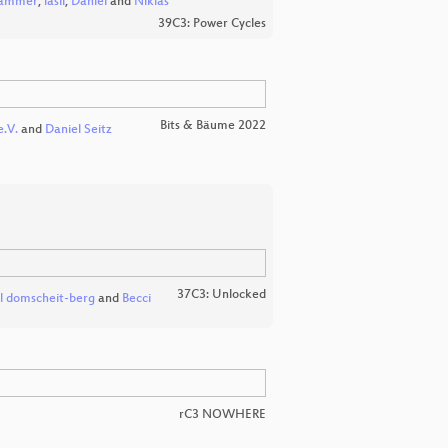
nhammer
,
lasii
,
Daniel
and
Niklas
39C3: Power Cycles
Bits & Bäume 2022
e.V.
and
Daniel Seitz
37C3: Unlocked
l domscheit-berg
and
Becci
rC3 NOWHERE