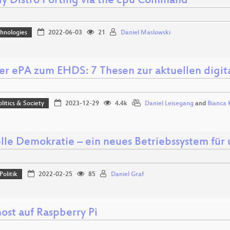
y Distro Porting via the cpu Command
hnologies
2022-06-03
21
Daniel Maslowski
er ePA zum EHDS: 7 Thesen zur aktuellen digit
olitics & Society
2023-12-29
4.4k
Daniel Leisegang
and
Bianca 
elle Demokratie – ein neues Betriebssystem für
Politik
2022-02-25
85
Daniel Graf
ost auf Raspberry Pi