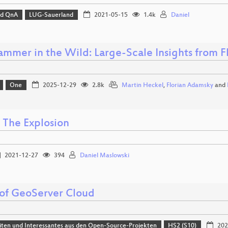
nd QnA
LUG-Sauerland
2021-05-15
1.4k
Daniel
mmer in the Wild: Large-Scale Insights from 
One
2025-12-29
2.8k
Martin Heckel
,
Florian Adamsky
and
 The Explosion
2021-12-27
394
Daniel Maslowski
 of GeoServer Cloud
ten und Interessantes aus den Open-Source-Projekten
HS2 (S10)
202