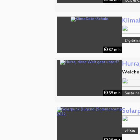
58 min
CCC & 
Klima
Digitali
37 min
Hurra
Welche 
39 min
Sustaina
Solar
xHain