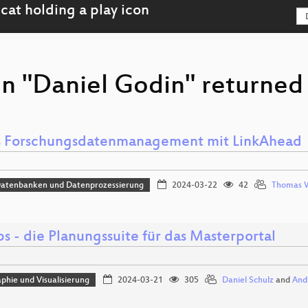
on "Daniel Godin" returned 
s Forschungsdatenmanagement mit LinkAhead
Datenbanken und Datenprozessierung
2024-03-22
42
Thomas 
s - die Planungssuite für das Masterportal
phie und Visualisierung
2024-03-21
305
Daniel Schulz
and
And