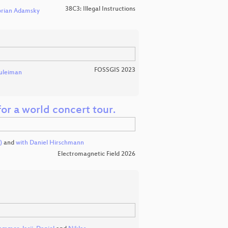
38C3: Illegal Instructions
orian Adamsky
FOSSGIS 2023
uleiman
for a world concert tour.
)
and
with Daniel Hirschmann
Electromagnetic Field 2026