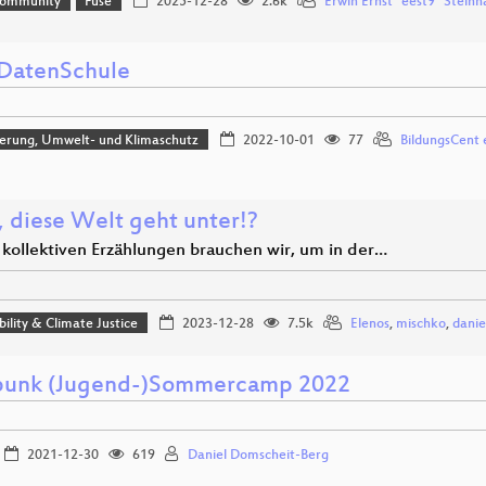
Community
Fuse
2025-12-28
2.6k
Erwin Ernst "eest9" Stei
DatenSchule
sierung, Umwelt- und Klimaschutz
2022-10-01
77
BildungsCent 
, diese Welt geht unter!?
kollektiven Erzählungen brauchen wir, um in der…
bility & Climate Justice
2023-12-28
7.5k
Elenos
,
mischko
,
danie
punk (Jugend-)Sommercamp 2022
2021-12-30
619
Daniel Domscheit-Berg