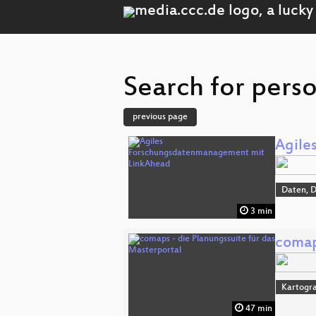
Search for pers
previous page
Agile
Daten, 
3 min
comap
Kartogra
47 min