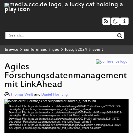
browse
conferences
geo
fossgis2024
event
Agiles
Forschungsdatenmanagement
mit LinkAhead
Thomas Weiß
and
Daniel Hornung
Media error: Format(s) not supported or source(s) not found
Video
Download File: https://cdn.media.ccc.de/events/fossgis/2024/h264-hd/fossgis2024-38723-
Player
deu-Agiles_Forschungsdatenmanagement_mit_LinkAhead_hd.mp4
Download File: https://cdn.media.ccc.de/events/fossgis/2024/webm-hd/fossgis2024-38723-
deu-Agiles_Forschungsdatenmanagement_mit_LinkAhead_webm-hd.webm
Download File: https://cdn.media.ccc.de/events/fossgis/2024/h264-sd/fossgis2024-38723-
deu-Agiles_Forschungsdatenmanagement_mit_LinkAhead_sd.mp4
Download File: https://cdn.media.ccc.de/events/fossgis/2024/webm-sd/fossgis2024-38723-
deu 1080p (mp4)
deu-Agiles_Forschungsdatenmanagement_mit_LinkAhead_webm-sd.webm