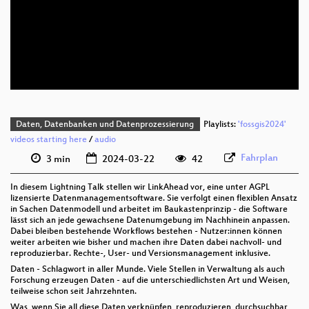
deu 1080p (webm)
deu 576p (mp4)
deu 576p (webm)
Daten, Datenbanken und Datenprozessierung
Playlists:
'fossgis2024'
videos starting here
/
audio
Fahrplan
3 min
2024-03-22
42
In diesem Lightning Talk stellen wir LinkAhead vor, eine unter AGPL
lizensierte Datenmanagementsoftware. Sie verfolgt einen flexiblen Ansatz
in Sachen Datenmodell und arbeitet im Baukastenprinzip - die Software
lässt sich an jede gewachsene Datenumgebung im Nachhinein anpassen.
Dabei bleiben bestehende Workflows bestehen - Nutzer:innen können
weiter arbeiten wie bisher und machen ihre Daten dabei nachvoll- und
reproduzierbar. Rechte-, User- und Versionsmanagement inklusive.
Daten - Schlagwort in aller Munde. Viele Stellen in Verwaltung als auch
Forschung erzeugen Daten - auf die unterschiedlichsten Art und Weisen,
teilweise schon seit Jahrzehnten.
Was, wenn Sie all diese Daten verknüpfen, reproduzieren, durchsuchbar