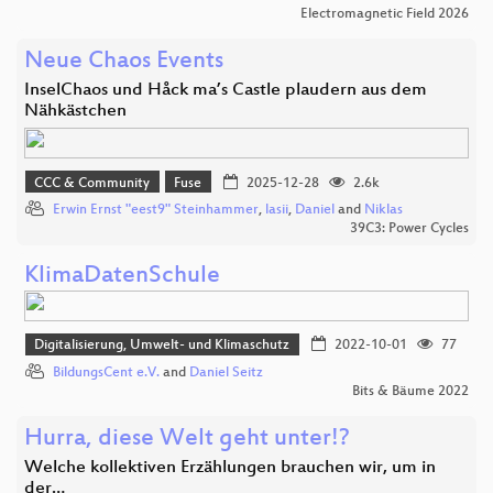
Electromagnetic Field 2026
Neue Chaos Events
InselChaos und Håck ma’s Castle plaudern aus dem
Nähkästchen
CCC & Community
Fuse
2025-12-28
2.6k
Erwin Ernst "eest9" Steinhammer
,
lasii
,
Daniel
and
Niklas
39C3: Power Cycles
KlimaDatenSchule
Digitalisierung, Umwelt- und Klimaschutz
2022-10-01
77
BildungsCent e.V.
and
Daniel Seitz
Bits & Bäume 2022
Hurra, diese Welt geht unter!?
Welche kollektiven Erzählungen brauchen wir, um in
der…