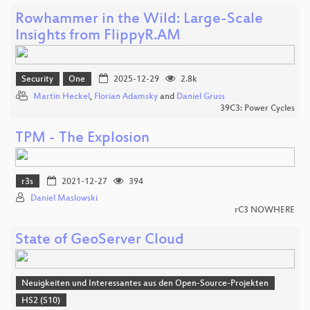
Rowhammer in the Wild: Large-Scale
Insights from FlippyR.AM
Security
One
2025-12-29
2.8k
Martin Heckel
,
Florian Adamsky
and
Daniel Gruss
39C3: Power Cycles
TPM - The Explosion
r3s
2021-12-27
394
Daniel Maslowski
rC3 NOWHERE
State of GeoServer Cloud
Neuigkeiten und Interessantes aus den Open-Source-Projekten
HS2 (S10)