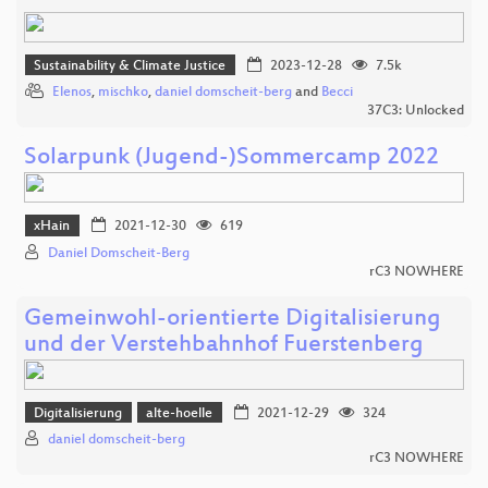
Sustainability & Climate Justice
2023-12-28
7.5k
Elenos
,
mischko
,
daniel domscheit-berg
and
Becci
37C3: Unlocked
Solarpunk (Jugend-)Sommercamp 2022
xHain
2021-12-30
619
Daniel Domscheit-Berg
rC3 NOWHERE
Gemeinwohl-orientierte Digitalisierung
und der Verstehbahnhof Fuerstenberg
Digitalisierung
alte-hoelle
2021-12-29
324
daniel domscheit-berg
rC3 NOWHERE