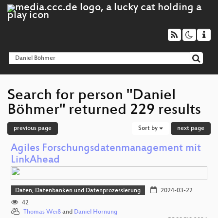
Search for person "Daniel
Böhmer" returned 229 results
previous page
Sort by
next page
Agiles Forschungsdatenmanagement mit
LinkAhead
Daten, Datenbanken und Datenprozessierung
2024-03-22
42
Thomas Weiß
and
Daniel Hornung