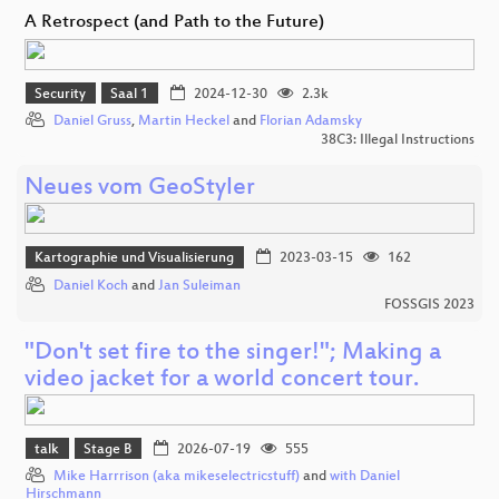
A Retrospect (and Path to the Future)
Security
Saal 1
2024-12-30
2.3k
Daniel Gruss
,
Martin Heckel
and
Florian Adamsky
38C3: Illegal Instructions
Neues vom GeoStyler
Kartographie und Visualisierung
2023-03-15
162
Daniel Koch
and
Jan Suleiman
FOSSGIS 2023
"Don't set fire to the singer!"; Making a
video jacket for a world concert tour.
talk
Stage B
2026-07-19
555
Mike Harrrison (aka mikeselectricstuff)
and
with Daniel
Hirschmann