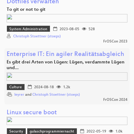
Dotfiles verwalten
To git or not to git
System Administration
2023-08-05
528
Christoph Stoettner (stoeps)
FrOSCon 2023
Enterprise IT: Ein agiler Realitätsabgleich
Es gibt drei Arten von Lügen: Lügen, verdammte Lügen
und…
Culture
2024-08-18
1.2k
leyrer
and
Christoph Stoettner (stoeps)
FrOSCon 2024
Linux secure boot
Security
gulaschprogrammiernacht
2022-05-19
1.0k