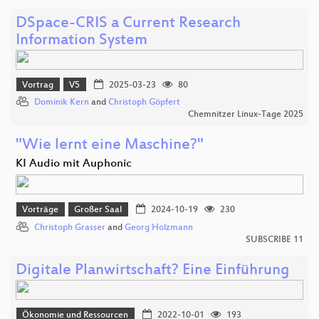
DSpace-CRIS a Current Research
Information System
Vortrag
V5
2025-03-23
80
Dominik Kern
and
Christoph Göpfert
Chemnitzer Linux-Tage 2025
"Wie lernt eine Maschine?"
KI Audio mit Auphonic
Vorträge
Großer Saal
2024-10-19
230
Christoph Grasser
and
Georg Holzmann
SUBSCRIBE 11
Digitale Planwirtschaft? Eine Einführung
Ökonomie und Ressourcen
2022-10-01
193