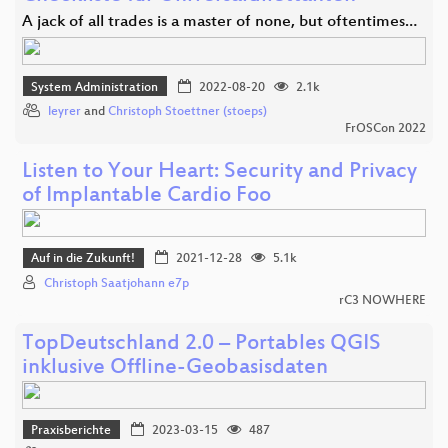
A jack of all trades is a master of none, but oftentimes…
System Administration
2022-08-20
2.1k
leyrer
and
Christoph Stoettner (stoeps)
FrOSCon 2022
Listen to Your Heart: Security and Privacy
of Implantable Cardio Foo
Auf in die Zukunft!
2021-12-28
5.1k
Christoph Saatjohann e7p
rC3 NOWHERE
TopDeutschland 2.0 – Portables QGIS
inklusive Offline-Geobasisdaten
Praxisberichte
2023-03-15
487