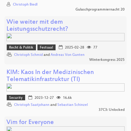
Christoph Biedl
Gulaschprogrammiernacht 20
Wie weiter mit dem
Leistungsschutzrecht?
Recht & Politik
Festsaal
2025-02-28
77
Christoph Schmid
and
Andreas Von Gunten
Winterkongress 2025
KIM: Kaos In der Medizinischen
Telematikinfrastruktur (TI)
Security
2023-12-27
16.6k
Christoph Saatjohann
and
Sebastian Schinzel
37C3: Unlocked
Vim for Everyone