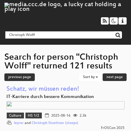
Search for person "Christoph
Wolff" returned 121 results
previous page
Sort by
next page
Schatz, wir müssen reden!
IT-Karriere durch bessere Kommunikation
Culture
HS 1/2
2025-08-16
2.3k
leyrer
and
Christoph Stoettner (stoeps)
FrOSCon 2025