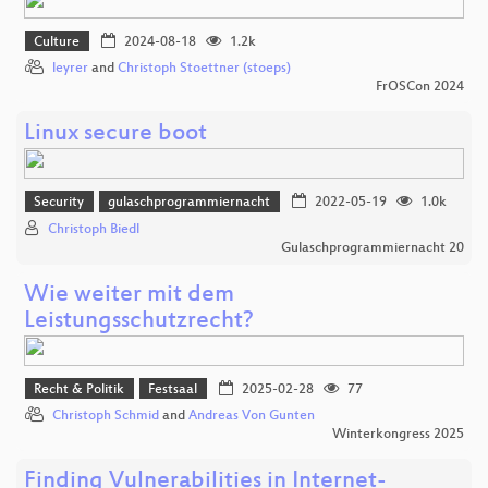
Culture
2024-08-18
1.2k
leyrer
and
Christoph Stoettner (stoeps)
FrOSCon 2024
Linux secure boot
Security
gulaschprogrammiernacht
2022-05-19
1.0k
Christoph Biedl
Gulaschprogrammiernacht 20
Wie weiter mit dem
Leistungsschutzrecht?
Recht & Politik
Festsaal
2025-02-28
77
Christoph Schmid
and
Andreas Von Gunten
Winterkongress 2025
Finding Vulnerabilities in Internet-