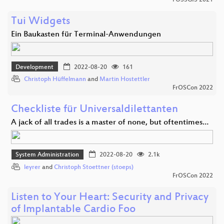
FOSSGIS 2021
Tui Widgets
Ein Baukasten für Terminal-Anwendungen
Development
2022-08-20
161
Christoph Hüffelmann
and
Martin Hostettler
FrOSCon 2022
Checkliste für Universaldilettanten
A jack of all trades is a master of none, but oftentimes…
System Administration
2022-08-20
2.1k
leyrer
and
Christoph Stoettner (stoeps)
FrOSCon 2022
Listen to Your Heart: Security and Privacy
of Implantable Cardio Foo