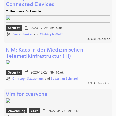
Connected Devices
A Beginner’s Guide
Security
2023-12-29
5.3k
Pascal Zenker
and
Christoph Wolff
37C3: Unlocked
KIM: Kaos In der Medizinischen
Telematikinfrastruktur (TI)
Security
2023-12-27
16.6k
Christoph Saatjohann
and
Sebastian Schinzel
37C3: Unlocked
Vim for Everyone
Anwendung
Graz
2022-04-23
457