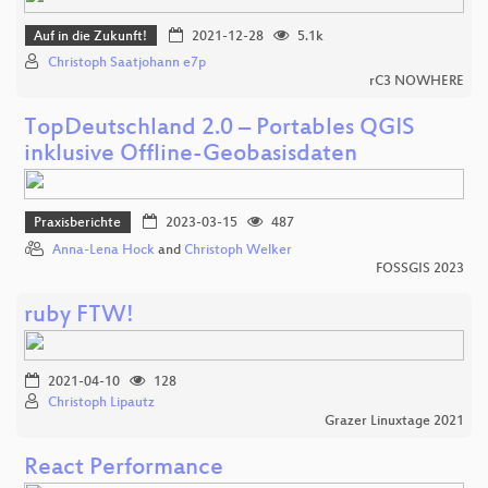
Auf in die Zukunft!
2021-12-28
5.1k
Christoph Saatjohann e7p
rC3 NOWHERE
TopDeutschland 2.0 – Portables QGIS
inklusive Offline-Geobasisdaten
Praxisberichte
2023-03-15
487
Anna-Lena Hock
and
Christoph Welker
FOSSGIS 2023
ruby FTW!
2021-04-10
128
Christoph Lipautz
Grazer Linuxtage 2021
React Performance