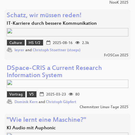
NooK 2025
Schatz, wir müssen reden!
IT-Karriere durch bessere Kommunikation
Culture
HS 1/2
2025-08-16
2.3k
leyrer
and
Christoph Stoettner (stoeps)
FrOSCon 2025
DSpace-CRIS a Current Research
Information System
Vortrag
V5
2025-03-23
80
Dominik Kern
and
Christoph Göpfert
Chemnitzer Linux-Tage 2025
"Wie lernt eine Maschine?"
KI Audio mit Auphonic