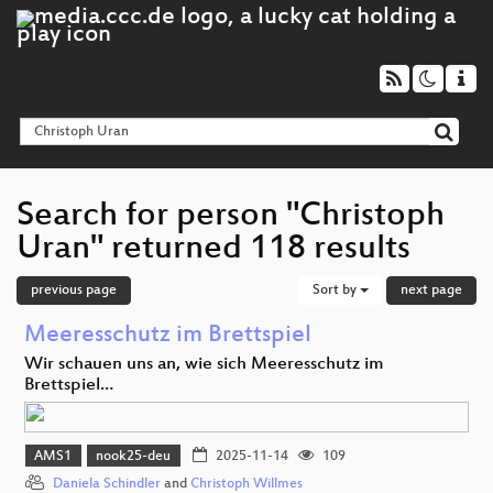
Search for person "Christoph
Uran" returned 118 results
previous page
Sort by
next page
Meeresschutz im Brettspiel
Wir schauen uns an, wie sich Meeresschutz im
Brettspiel…
AMS1
nook25-deu
2025-11-14
109
Daniela Schindler
and
Christoph Willmes