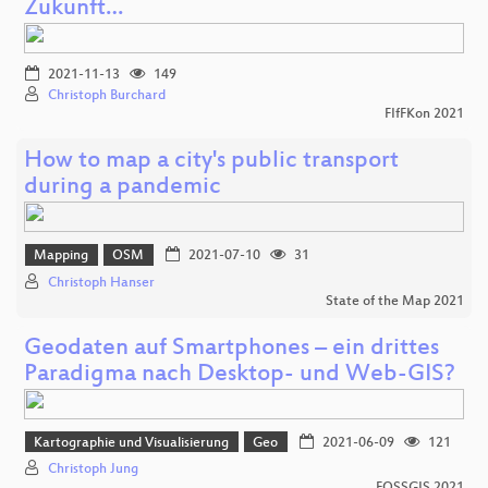
Zukunft…
2021-11-13
149
Christoph Burchard
FIfFKon 2021
How to map a city's public transport
during a pandemic
Mapping
OSM
2021-07-10
31
Christoph Hanser
State of the Map 2021
Geodaten auf Smartphones – ein drittes
Paradigma nach Desktop- und Web-GIS?
Kartographie und Visualisierung
Geo
2021-06-09
121
Christoph Jung