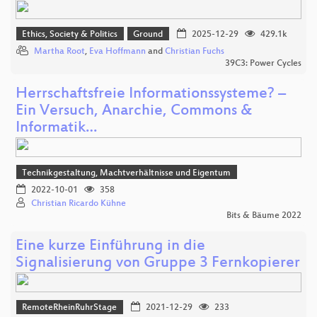
Ethics, Society & Politics
Ground
2025-12-29
429.1k
Martha Root
,
Eva Hoffmann
and
Christian Fuchs
39C3: Power Cycles
Herrschaftsfreie Informationssysteme? –
Ein Versuch, Anarchie, Commons &
Informatik…
Technikgestaltung, Machtverhältnisse und Eigentum
2022-10-01
358
Christian Ricardo Kühne
Bits & Bäume 2022
Eine kurze Einführung in die
Signalisierung von Gruppe 3 Fernkopierer
RemoteRheinRuhrStage
2021-12-29
233