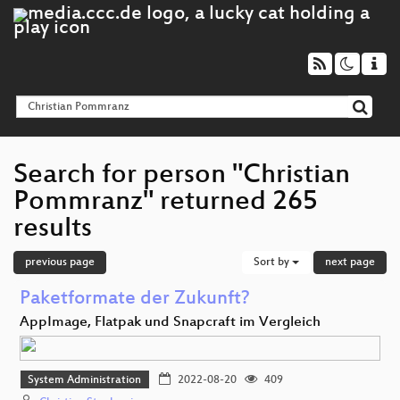
Search for person "Christian
Pommranz" returned 265
results
previous page
Sort by
next page
Paketformate der Zukunft?
AppImage, Flatpak und Snapcraft im Vergleich
System Administration
2022-08-20
409