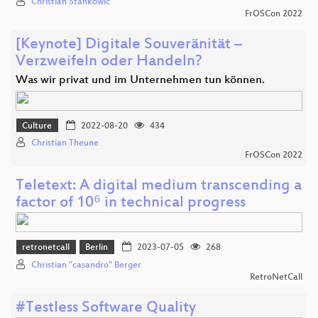
Christian Stankowic
FrOSCon 2022
[Keynote] Digitale Souveränität –
Verzweifeln oder Handeln?
Was wir privat und im Unternehmen tun können.
Culture
2022-08-20
434
Christian Theune
FrOSCon 2022
Teletext: A digital medium transcending a
factor of 10⁶ in technical progress
retronetcall
Berlin
2023-07-05
268
Christian "casandro" Berger
RetroNetCall
#Testless Software Quality