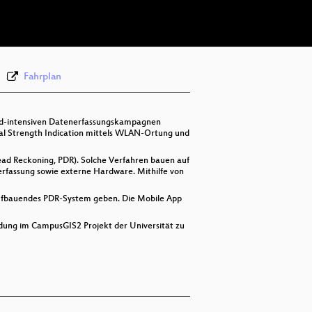
deu 576p (webm)
Fahrplan
and-intensiven Datenerfassungskampagnen
nal Strength Indication mittels WLAN-Ortung und
ead Reckoning, PDR). Solche Verfahren bauen auf
rfassung sowie externe Hardware. Mithilfe von
e aufbauendes PDR-System geben. Die Mobile App
dung im CampusGIS2 Projekt der Universität zu