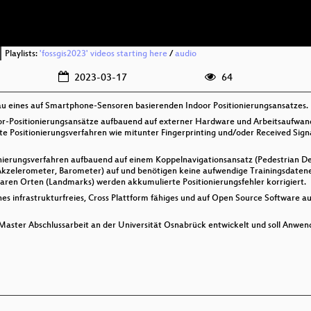
Playlists:
'fossgis2023' videos starting here
/
audio
2023-03-17
64
bau eines auf Smartphone-Sensoren basierenden Indoor Positionierungsansatzes.
or-Positionierungsansätze aufbauend auf externer Hardware und Arbeitsaufw
te Positionierungsverfahren wie mitunter Fingerprinting und/oder Received Sig
ionierungsverfahren aufbauend auf einem Koppelnavigationsansatz (Pedestrian D
kzelerometer, Barometer) auf und benötigen keine aufwendige Trainingsdatene
ren Orten (Landmarks) werden akkumulierte Positionierungsfehler korrigiert.
lches infrastrukturfreies, Cross Plattform fähiges und auf Open Source Softwar
aster Abschlussarbeit an der Universität Osnabrück entwickelt und soll Anwen