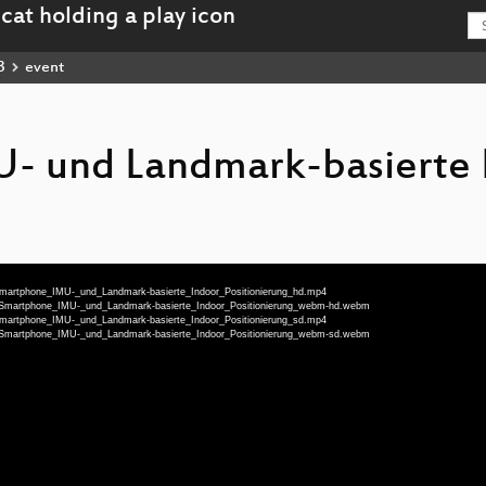
3
event
- und Landmark-basierte 
-Smartphone_IMU-_und_Landmark-basierte_Indoor_Positionierung_hd.mp4
eu-Smartphone_IMU-_und_Landmark-basierte_Indoor_Positionierung_webm-hd.webm
-Smartphone_IMU-_und_Landmark-basierte_Indoor_Positionierung_sd.mp4
eu-Smartphone_IMU-_und_Landmark-basierte_Indoor_Positionierung_webm-sd.webm