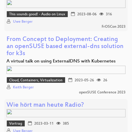
This sounds good! - Audio on Linux
2023-08-06
316
Uwe Berger
FrOSCon 2023
From Concept to Deployment: Creating
an openSUSE based external-dns solution
for k3s
A virtual talk on using ExternalDNS with Kubernetes
Cloud, Containers, Virtualization
2023-05-26
26
Keith Berger
openSUSE Conference 2023
Wie hört man heute Radio?
Vortrag
2023-03-11
385
Uwe Berger