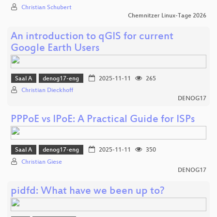
Christian Schubert
Chemnitzer Linux-Tage 2026
An introduction to qGIS for current
Google Earth Users
Saal A
denog17-eng
2025-11-11
265
Christian Dieckhoff
DENOG17
PPPoE vs IPoE: A Practical Guide for ISPs
Saal A
denog17-eng
2025-11-11
350
Christian Giese
DENOG17
pidfd: What have we been up to?