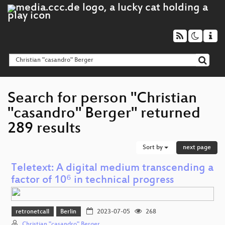
Search for person "Christian
"casandro" Berger" returned
289 results
Sort by
next page
Teletext: A digital medium transcending a
factor of 10⁶ in technical progress
retronetcall
Berlin
2023-07-05
268
Christian "casandro" Berger