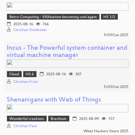
Retro-Computing - VAXination becoming cool again
HS 1/2
2025-08-16
766
Christian Stankowic
FrOSCon 2025
Incus - The Powerful system container and
virtual machine manager
Cloud
HS 6
2025-08-16
307
Christian Frost
FrOSCon 2025
Shenanigans with Web of Things
Wonderful creations
Brachium
2025-08-09
157
Christian Paul
What Hackers Yearn 2025