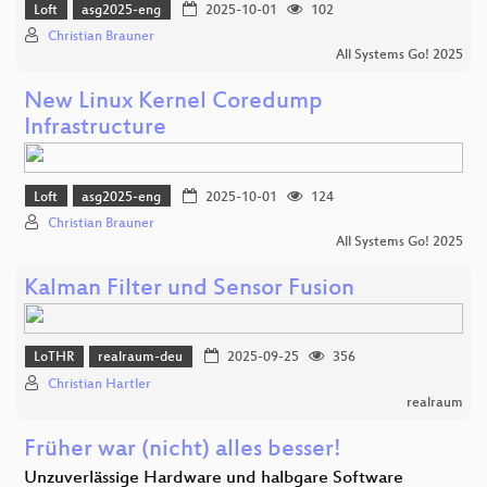
Loft
asg2025-eng
2025-10-01
102
Christian Brauner
All Systems Go! 2025
New Linux Kernel Coredump
Infrastructure
Loft
asg2025-eng
2025-10-01
124
Christian Brauner
All Systems Go! 2025
Kalman Filter und Sensor Fusion
LoTHR
realraum-deu
2025-09-25
356
Christian Hartler
realraum
Früher war (nicht) alles besser!
Unzuverlässige Hardware und halbgare Software