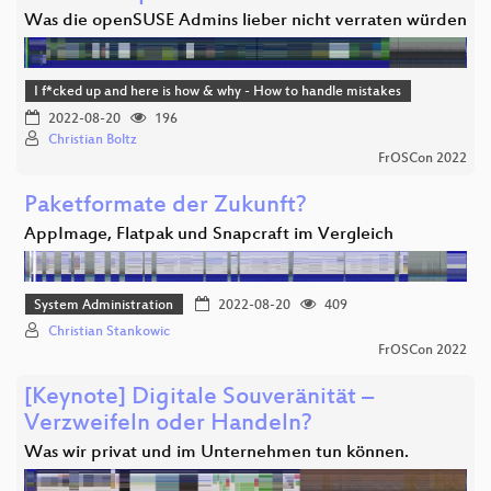
Was die openSUSE Admins lieber nicht verraten würden
I f*cked up and here is how & why - How to handle mistakes
2022-08-20
196
Christian Boltz
FrOSCon 2022
Paketformate der Zukunft?
AppImage, Flatpak und Snapcraft im Vergleich
System Administration
2022-08-20
409
Christian Stankowic
FrOSCon 2022
[Keynote] Digitale Souveränität –
Verzweifeln oder Handeln?
Was wir privat und im Unternehmen tun können.