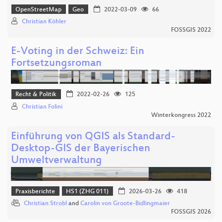
OpenStreetMap
Geo
2022-03-09
66
Christian Köhler
FOSSGIS 2022
E-Voting in der Schweiz: Ein
Fortsetzungsroman
Recht & Politik
2022-02-26
125
Christian Folini
Winterkongress 2022
Einführung von QGIS als Standard-
Desktop-GIS der Bayerischen
Umweltverwaltung
Praxisberichte
HS1 (ZHG 011)
2026-03-26
418
Christian Strobl
and
Carolin von Groote-Bidlingmaier
FOSSGIS 2026