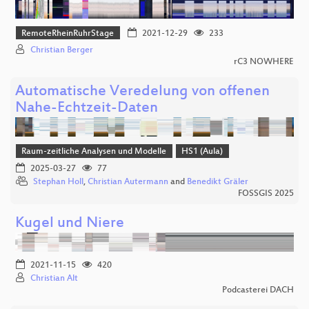
RemoteRheinRuhrStage
2021-12-29
233
Christian Berger
rC3 NOWHERE
Automatische Veredelung von offenen
Nahe-Echtzeit-Daten
Raum-zeitliche Analysen und Modelle
HS1 (Aula)
2025-03-27
77
Stephan Holl
,
Christian Autermann
and
Benedikt Gräler
FOSSGIS 2025
Kugel und Niere
2021-11-15
420
Christian Alt
Podcasterei DACH