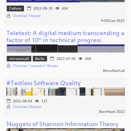
Culture
2022-08-20
434
Christian Theune
FrOSCon 2022
Teletext: A digital medium transcending a
factor of 10⁶ in technical progress
retronetcall
Berlin
2023-07-05
268
Christian "casandro" Berger
RetroNetCall
#Testless Software Quality
2022-08-04
127
Christian Clausen
BornHack 2022
Nuggets of Shannon Information Theory