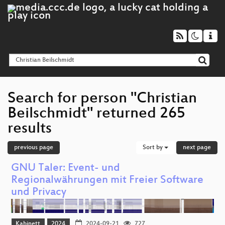
Search for person "Christian
Beilschmidt" returned 265
results
previous page
Sort by
next page
GNU Taler: Event- und
Regionalwährungen mit Freier Software
und Privacy
Kabinett
2024
2024-09-21
727