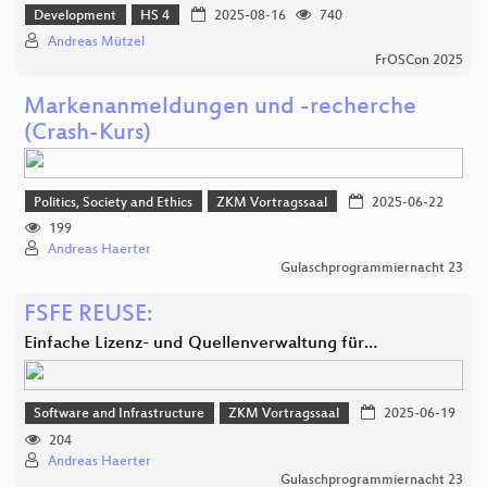
Development
HS 4
2025-08-16
740
Andreas Mützel
FrOSCon 2025
Markenanmeldungen und -recherche
(Crash-Kurs)
Politics, Society and Ethics
ZKM Vortragssaal
2025-06-22
199
Andreas Haerter
Gulaschprogrammiernacht 23
FSFE REUSE:
Einfache Lizenz- und Quellenverwaltung für…
Software and Infrastructure
ZKM Vortragssaal
2025-06-19
204
Andreas Haerter
Gulaschprogrammiernacht 23