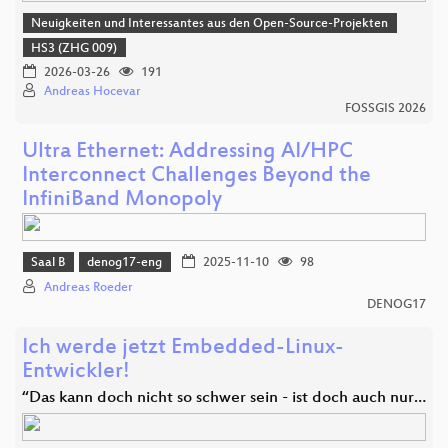
Neuigkeiten und Interessantes aus den Open-Source-Projekten
HS3 (ZHG 009)
2026-03-26
191
Andreas Hocevar
FOSSGIS 2026
Ultra Ethernet: Addressing AI/HPC
Interconnect Challenges Beyond the
InfiniBand Monopoly
Saal B
denog17-eng
2025-11-10
98
Andreas Roeder
DENOG17
Ich werde jetzt Embedded-Linux-
Entwickler!
“Das kann doch nicht so schwer sein - ist doch auch nur…