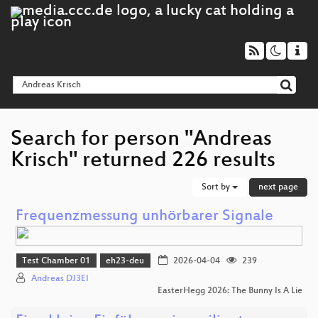
Search for person "Andreas
Krisch" returned 226 results
Sort by
next page
Frequenzmessung unhörbarer Signale
Test Chamber 01
eh23-deu
2026-04-04
239
Andreas DJ3EI
EasterHegg 2026: The Bunny Is A Lie