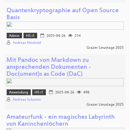
Quantenkryptographie auf Open Source
Basis
Admin
HS i1
2025-04-26
214
Andreas Neuhold
Grazer Linuxtage 2025
Mit Pandoc von Markdown zu
ansprechenden Dokumenten -
Doc(ument)s as Code (DaC)
Anwendung
HS i1
2025-04-26
498
Andreas Schuster
Grazer Linuxtage 2025
Amateurfunk - ein magisches Labyrinth
von Kaninchenlöchern