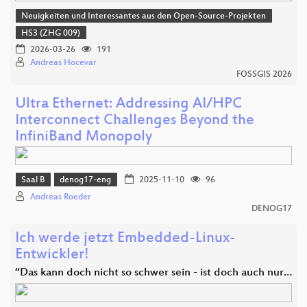
Neuigkeiten und Interessantes aus den Open-Source-Projekten
HS3 (ZHG 009)
2026-03-26
191
Andreas Hocevar
FOSSGIS 2026
Ultra Ethernet: Addressing AI/HPC
Interconnect Challenges Beyond the
InfiniBand Monopoly
Saal B
denog17-eng
2025-11-10
96
Andreas Roeder
DENOG17
Ich werde jetzt Embedded-Linux-
Entwickler!
“Das kann doch nicht so schwer sein - ist doch auch nur…