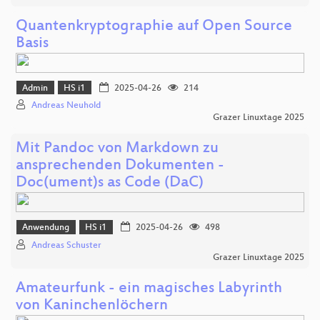
Quantenkryptographie auf Open Source
Basis
Admin
HS i1
2025-04-26
214
Andreas Neuhold
Grazer Linuxtage 2025
Mit Pandoc von Markdown zu
ansprechenden Dokumenten -
Doc(ument)s as Code (DaC)
Anwendung
HS i1
2025-04-26
498
Andreas Schuster
Grazer Linuxtage 2025
Amateurfunk - ein magisches Labyrinth
von Kaninchenlöchern