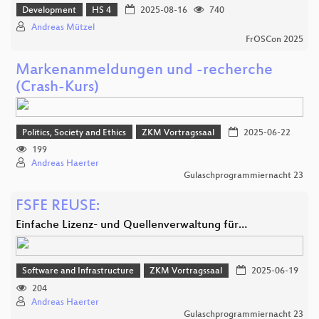
Development
HS 4
2025-08-16
740
Andreas Mützel
FrOSCon 2025
Markenanmeldungen und -recherche
(Crash-Kurs)
Politics, Society and Ethics
ZKM Vortragssaal
2025-06-22
199
Andreas Haerter
Gulaschprogrammiernacht 23
FSFE REUSE:
Einfache Lizenz- und Quellenverwaltung für…
Software and Infrastructure
ZKM Vortragssaal
2025-06-19
204
Andreas Haerter
Gulaschprogrammiernacht 23