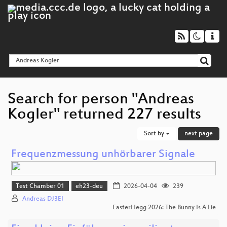
Search for person "Andreas
Kogler" returned 227 results
Sort by
next page
Frequenzmessung unhörbarer Signale
Test Chamber 01
eh23-deu
2026-04-04
239
Andreas DJ3EI
EasterHegg 2026: The Bunny Is A Lie