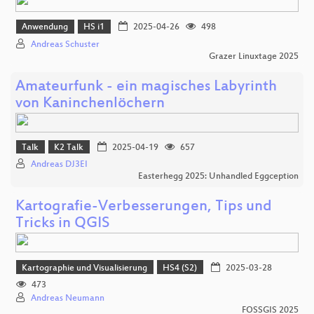
Anwendung
HS i1
2025-04-26
498
Andreas Schuster
Grazer Linuxtage 2025
Amateurfunk - ein magisches Labyrinth
von Kaninchenlöchern
Talk
K2 Talk
2025-04-19
657
Andreas DJ3EI
Easterhegg 2025: Unhandled Eggception
Kartografie-Verbesserungen, Tips und
Tricks in QGIS
Kartographie und Visualisierung
HS4 (S2)
2025-03-28
473
Andreas Neumann
FOSSGIS 2025