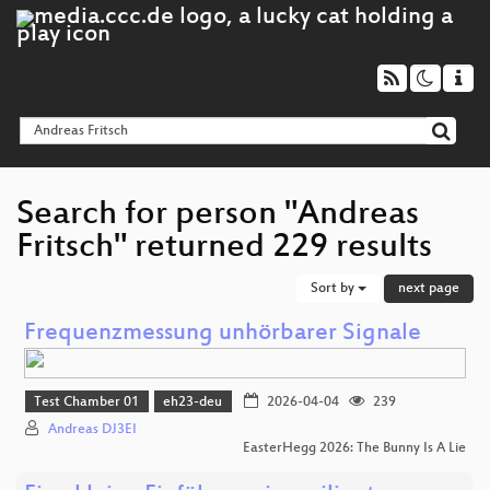
Search for person "Andreas
Fritsch" returned 229 results
Sort by
next page
Frequenzmessung unhörbarer Signale
Test Chamber 01
eh23-deu
2026-04-04
239
Andreas DJ3EI
EasterHegg 2026: The Bunny Is A Lie