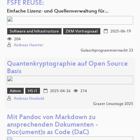
FSFE REUSE:
Einfache Lizenz- und Quellenverwaltung für…
Software and Infrastructure
ZKM Vortragssaal
2025-06-19
204
Andreas Haerter
Gulaschprogrammiernacht 23
Quantenkryptographie auf Open Source
Basis
Admin
HS i1
2025-04-26
214
Andreas Neuhold
Grazer Linuxtage 2025
Mit Pandoc von Markdown zu
ansprechenden Dokumenten -
Doc(ument)s as Code (DaC)