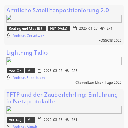
Amtliche Satellitenpositionierung 2.0
Routing und Mobilität
HS1 (Aula)
2025-03-27
271
Andreas Gerschwitz
FOSSGIS 2025
Lightning Talks
Add-On
V1
2025-03-23
285
Andreas Scherbaum
Chemnitzer Linux-Tage 2025
TFTP und der Zauberlehrling: Einführung
in Netzprotokolle
Vortrag
V1
2025-03-23
269
Andreas Mundt