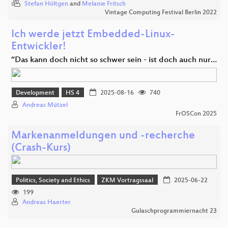
Stefan Höltgen
and
Melanie Fritsch
Vintage Computing Festival Berlin 2022
Ich werde jetzt Embedded-Linux-
Entwickler!
“Das kann doch nicht so schwer sein - ist doch auch nur…
Development
HS 4
2025-08-16
740
Andreas Mützel
FrOSCon 2025
Markenanmeldungen und -recherche
(Crash-Kurs)
Politics, Society and Ethics
ZKM Vortragssaal
2025-06-22
199
Andreas Haerter
Gulaschprogrammiernacht 23