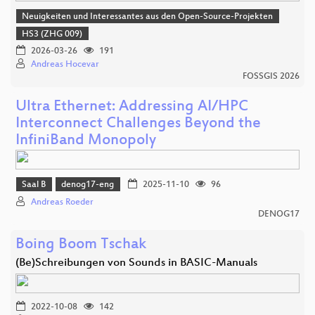
Neuigkeiten und Interessantes aus den Open-Source-Projekten
HS3 (ZHG 009)
2026-03-26
191
Andreas Hocevar
FOSSGIS 2026
Ultra Ethernet: Addressing AI/HPC
Interconnect Challenges Beyond the
InfiniBand Monopoly
Saal B
denog17-eng
2025-11-10
96
Andreas Roeder
DENOG17
Boing Boom Tschak
(Be)Schreibungen von Sounds in BASIC-Manuals
2022-10-08
142