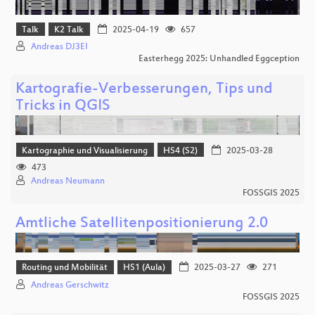
Talk
K2 Talk
2025-04-19
657
Andreas DJ3EI
Easterhegg 2025: Unhandled Eggception
Kartografie-Verbesserungen, Tips und
Tricks in QGIS
Kartographie und Visualisierung
HS4 (S2)
2025-03-28
473
Andreas Neumann
FOSSGIS 2025
Amtliche Satellitenpositionierung 2.0
Routing und Mobilität
HS1 (Aula)
2025-03-27
271
Andreas Gerschwitz
FOSSGIS 2025