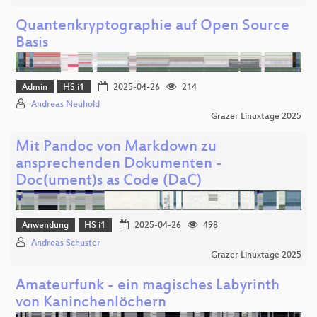
Quantenkryptographie auf Open Source
Basis
Admin
HS i1
2025-04-26
214
Andreas Neuhold
Grazer Linuxtage 2025
Mit Pandoc von Markdown zu
ansprechenden Dokumenten -
Doc(ument)s as Code (DaC)
Anwendung
HS i1
2025-04-26
498
Andreas Schuster
Grazer Linuxtage 2025
Amateurfunk - ein magisches Labyrinth
von Kaninchenlöchern