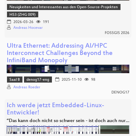
Neuigkeiten und Interessantes aus den Open-Source-Projekten
HS3 (ZHG 009)
2026-03-26
191
Andreas Hocevar
FOSSGIS 2026
Ultra Ethernet: Addressing AI/HPC
Interconnect Challenges Beyond the
InfiniBand Monopoly
Saal B
denog17-eng
2025-11-10
98
Andreas Roeder
DENOG17
Ich werde jetzt Embedded-Linux-
Entwickler!
“Das kann doch nicht so schwer sein - ist doch auch nur…