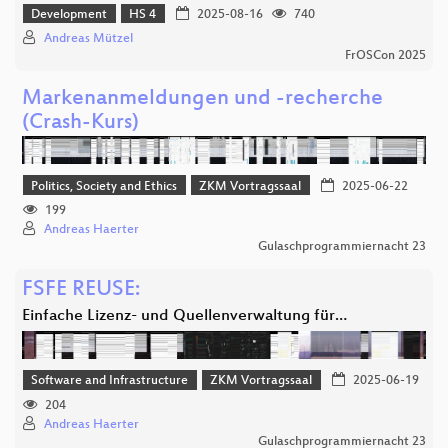
Development
HS 4
2025-08-16
740
Andreas Mützel
FrOSCon 2025
Markenanmeldungen und -recherche
(Crash-Kurs)
Politics, Society and Ethics
ZKM Vortragssaal
2025-06-22
199
Andreas Haerter
Gulaschprogrammiernacht 23
FSFE REUSE:
Einfache Lizenz- und Quellenverwaltung für…
Software and Infrastructure
ZKM Vortragssaal
2025-06-19
204
Andreas Haerter
Gulaschprogrammiernacht 23