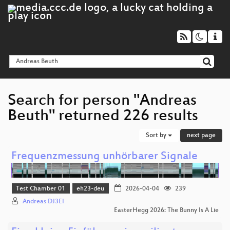
Search for person "Andreas
Beuth" returned 226 results
Sort by
next page
Frequenzmessung unhörbarer Signale
Test Chamber 01
eh23-deu
2026-04-04
239
Andreas DJ3EI
EasterHegg 2026: The Bunny Is A Lie