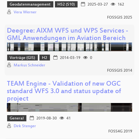
Geodatenmanagement
HS2 (S10)
2025-03-27
162
Vera Werner
FOSSGIS 2025
Deegree: AIXM WFS und WPS Services -
GML Anwendungen im Aviation Bereich
Vorträge (GIS)
H2
2014-03-19
0
Markus Schneider
FOSSGIS 2014
TEAM Engine - Validation of new OGC
standard WFS 3.0 and status update of
project
General
2019-08-30
41
Dirk Stenger
FOSS4G 2019