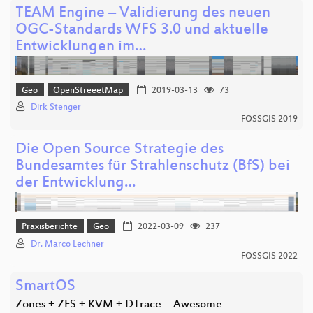
TEAM Engine – Validierung des neuen
OGC-Standards WFS 3.0 und aktuelle
Entwicklungen im…
Geo
OpenStreeetMap
2019-03-13
73
Dirk Stenger
FOSSGIS 2019
Die Open Source Strategie des
Bundesamtes für Strahlenschutz (BfS) bei
der Entwicklung…
Praxisberichte
Geo
2022-03-09
237
Dr. Marco Lechner
FOSSGIS 2022
SmartOS
Zones + ZFS + KVM + DTrace = Awesome