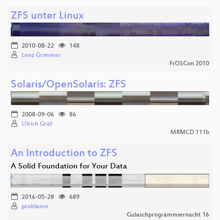
ZFS unter Linux
2010-08-22
148
Lenz Grimmer
FrOSCon 2010
Solaris/OpenSolaris: ZFS
2008-09-06
86
Ulrich Gräf
MRMCD 111b
An Introduction to ZFS
A Solid Foundation for Your Data
2016-05-28
689
problame
Gulaschprogrammiernacht 16