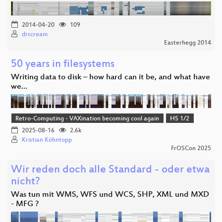
2014-04-20
109
drscream
Easterhegg 2014
50 years in filesystems
Writing data to disk – how hard can it be, and what have
we…
Retro-Computing - VAXination becoming cool again
HS 1/2
2025-08-16
2.6k
Kristian Köhntopp
FrOSCon 2025
Wir reden doch alle Standard - oder etwa
nicht?
Was tun mit WMS, WFS und WCS, SHP, XML und MXD
- MFG ?