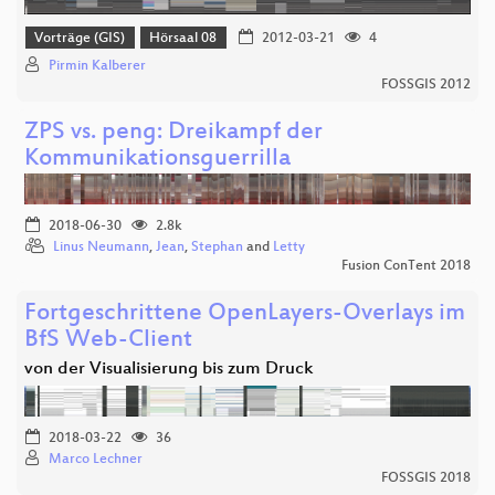
Vorträge (GIS)
Hörsaal 08
2012-03-21
4
Pirmin Kalberer
FOSSGIS 2012
ZPS vs. peng: Dreikampf der
Kommunikationsguerrilla
2018-06-30
2.8k
Linus Neumann
,
Jean
,
Stephan
and
Letty
Fusion ConTent 2018
Fortgeschrittene OpenLayers-Overlays im
BfS Web-Client
von der Visualisierung bis zum Druck
2018-03-22
36
Marco Lechner
FOSSGIS 2018