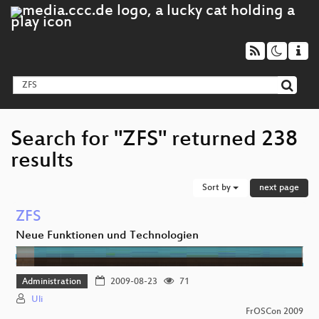
Search for "ZFS" returned 238
results
Sort by
next page
ZFS
Neue Funktionen und Technologien
Administration
2009-08-23
71
Uli
FrOSCon 2009