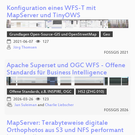
Konfiguration eines WFS-T mit
MapServer und TinyOWS
Grundlagen Open-Source-GIS und OpenStreetMap
Geo
2021-06-07
127
Jörg Thomsen
FOSSGIS 2021
Apache Superset und OGC WFS - Offene
Standards für Business Intelligence
Offene Standards, z.B. INSPIRE, OGC
HS2 (ZHG 010)
2026-03-26
123
Jan Suleiman
and
Charlie Liebscher
FOSSGIS 2026
MapServer: Terabyteweise digitale
Orthophotos aus S3 und NFS performant