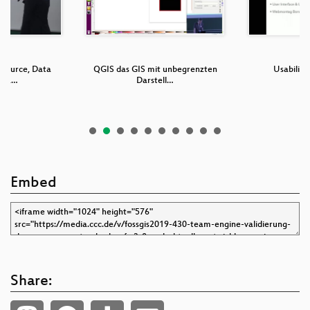
 Source, Data
QGIS das GIS mit unbegrenzten
Usability
nda…
Darstell…
Embed
Share: