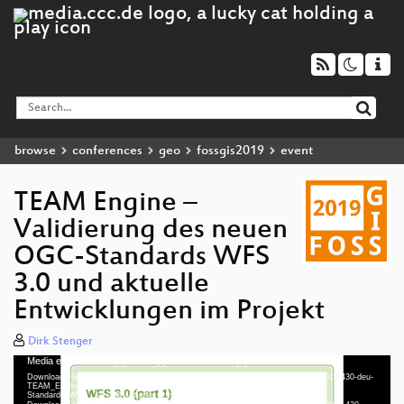
browse
conferences
geo
fossgis2019
event
TEAM Engine –
Validierung des neuen
OGC-Standards WFS
3.0 und aktuelle
Entwicklungen im Projekt
Dirk Stenger
Media error: Format(s) not supported or source(s) not found
Video
Download File: https://cdn.media.ccc.de/events/fossgis/2019/h264-hd/fossgis2019-430-deu-
Player
TEAM_Engine_-_Validierung_des_neuen_OGC-
Standards_WFS_30_und_aktuelle_Entwicklungen_im_Projekt_hd.mp4