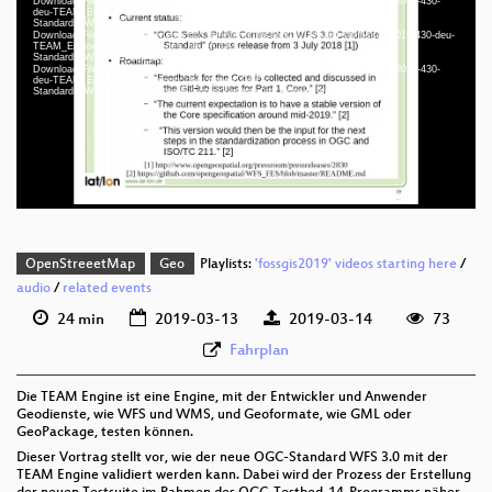
Download File: https://cdn.media.ccc.de/events/fossgis/2019/webm-hd/fossgis2019-430-
deu-TEAM_Engine_-_Validierung_des_neuen_OGC-
Standards_WFS_30_und_aktuelle_Entwicklungen_im_Projekt_webm-hd.webm
Download File: https://cdn.media.ccc.de/events/fossgis/2019/h264-sd/fossgis2019-430-deu-
TEAM_Engine_-_Validierung_des_neuen_OGC-
deu 1080p (mp4)
Standards_WFS_30_und_aktuelle_Entwicklungen_im_Projekt_sd.mp4
Download File: https://cdn.media.ccc.de/events/fossgis/2019/webm-sd/fossgis2019-430-
deu 1080p (webm)
deu-TEAM_Engine_-_Validierung_des_neuen_OGC-
Standards_WFS_30_und_aktuelle_Entwicklungen_im_Projekt_webm-sd.webm
deu 576p (mp4)
deu 576p (webm)
OpenStreeetMap
Geo
Playlists:
'fossgis2019' videos starting here
/
audio
/
related events
24 min
2019-03-13
2019-03-14
73
Fahrplan
Die TEAM Engine ist eine Engine, mit der Entwickler und Anwender
Geodienste, wie WFS und WMS, und Geoformate, wie GML oder
GeoPackage, testen können.
Dieser Vortrag stellt vor, wie der neue OGC-Standard WFS 3.0 mit der
TEAM Engine validiert werden kann. Dabei wird der Prozess der Erstellung