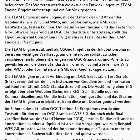
der neuen Testsuite im Rahmen des OGC-Testbed-14-Programms näher
beleuchtet. Des Weiteren werden die aktuellen Entwicklungen im TEAM-
Engine-Projekt aufgezeigt und ein Ausblick gegeben.
Die TEAM Engine ist eine Engine, mit der Entwickler und Anwender
Geodienste, wie WFS und WMS, und Geoformate, wie GML oder
GeoPackage, testen können. Um die Implementierung und das Testen von
GIS-Software basierend auf OGC Standards zu unterstützen, stellt das
Open Geospatial Consortium (OGC) mehrere Testsuites für die TEAM
Engine zur Verfügung.
Die TEAM Engine ist aktuell als OSGeo Projekt in der Inkubationsphase.
Sie ist ein wichtiges Werkzeug, um die Interoperabilität zwischen
verschiedenen Implementierungen von OGC-Standards und -Clients zu
gewährleisten, die diese Standards in Form von Schnittstellen, wie WFS
oder WMS, oder Formaten, wie GML oder GeoPackage, nutzen.
Die TEAM Engine muss in Verbindung mit OGC Executable Test Scripts
(ETS) verwendet werden, um Instanzen von Geodiensten und -formaten
auf Konformität mit OGC-Standards zu prüfen. Die Ausführung einer ETS
erfolgt über eine Weboberfläche, eine REST Schnittstelle oder ein
Kommandozeilentool. Um die Installation, Konfiguration und das Starten
der TEAM Engine zu erleichtern, kann diese mit Docker genutzt werden.
Im Rahmen des aktuellen OGC Testbed 14 Programms wurde eine
Testsuite für den neuen OGC Standard WFS 3.0, der noch nicht final
veröffentlicht wurde (Stand November 2018), erstellt. Da dieser Standard
konzeptionell anders aufgebaut ist als seine Vorgänger, wie zum Beispiel
WFS 2.0, mussten während der Implementierung der Testsuite mehrere
konzeptionelle Sachverhalte diskutiert und gelöst werden.