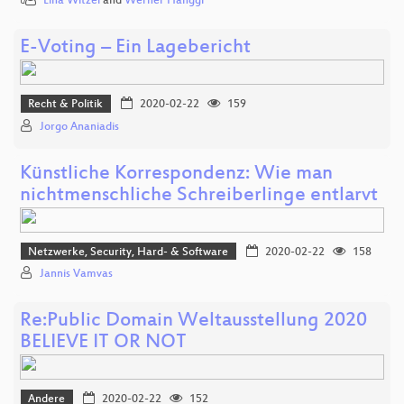
Lina Witzel
and
Werner Hänggi
E-Voting – Ein Lagebericht
Recht & Politik
2020-02-22
159
Jorgo Ananiadis
Künstliche Korrespondenz: Wie man
nichtmenschliche Schreiberlinge entlarvt
Netzwerke, Security, Hard- & Software
2020-02-22
158
Jannis Vamvas
Re:Public Domain Weltausstellung 2020
BELIEVE IT OR NOT
Andere
2020-02-22
152