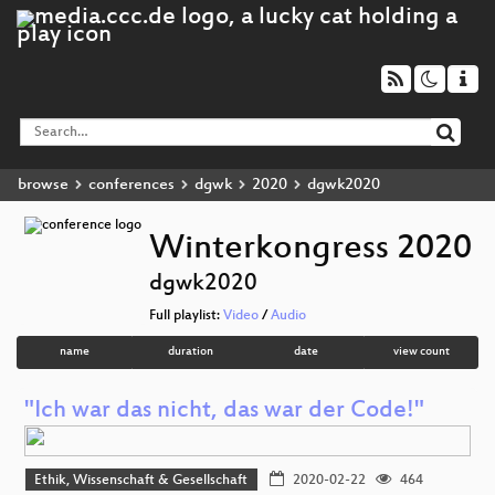
browse
conferences
dgwk
2020
dgwk2020
Winterkongress 2020
dgwk2020
Full playlist:
Video
/
Audio
name
duration
date
view count
"Ich war das nicht, das war der Code!"
Ethik, Wissenschaft & Gesellschaft
2020-02-22
464