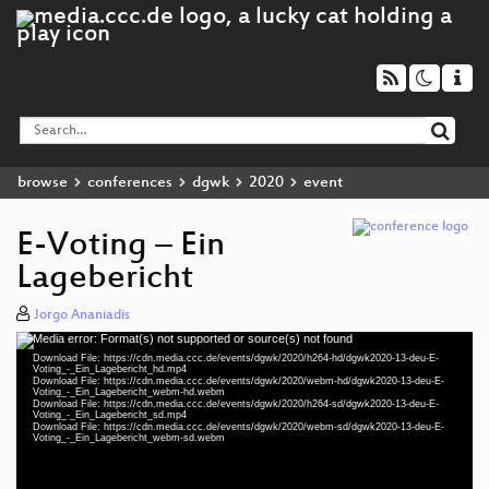
browse
conferences
dgwk
2020
event
E-Voting – Ein
Lagebericht
Jorgo Ananiadis
Media error: Format(s) not supported or source(s) not found
Video
Download File: https://cdn.media.ccc.de/events/dgwk/2020/h264-hd/dgwk2020-13-deu-E-
Player
Voting_-_Ein_Lagebericht_hd.mp4
Download File: https://cdn.media.ccc.de/events/dgwk/2020/webm-hd/dgwk2020-13-deu-E-
Voting_-_Ein_Lagebericht_webm-hd.webm
Download File: https://cdn.media.ccc.de/events/dgwk/2020/h264-sd/dgwk2020-13-deu-E-
Voting_-_Ein_Lagebericht_sd.mp4
Download File: https://cdn.media.ccc.de/events/dgwk/2020/webm-sd/dgwk2020-13-deu-E-
deu 1080p (mp4)
Voting_-_Ein_Lagebericht_webm-sd.webm
deu 1080p (webm)