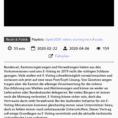
deu 576p (mp4)
deu 576p (webm)
Recht & Politik
Playlists:
'dgwk2020' videos starting here
/
audio
33 min
2020-02-22
2020-04-06
159
Fahrplan
Bundesrat, Kantonsregierungen und Verwaltungen haben aus den
Vorkommnissen rund ums E-Voting im 2019 nicht die richtigen Schlüsse
gezogen. Viele wollen mit E-Voting schnellstmöglich vorwärtsmachen und
verlassen sich jetzt auf eine neue Post/Scytl-Lösung. Von Gesetzes wegen
tragen aber die Kanton die alleinige Verantwortung für die sichere
Durchführung von Wahlen und Abstimmungen und könne sie weder an
Lieferanten oder Bundeskanzlei delegieren. Bei vielen Bürgern ist immer
noch die Meinung verbreitet, E-Voting könne sicher sein, doch das
Vertrauen darin sinkt forwährend. Bei der laufenden Initiative für ein E-
Voting-Moratorium kommen gleichzeitig immer neue Unterstützer hinzu,
doch es fehlen immer noch zehntausende Unterschriften. Dieser Vortrag
soll einige Grundlagen zu E-Voting vermitteln und die aktuelle technische
und politische Lage aufzeigen.