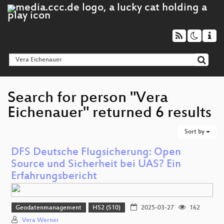
Search for person "Vera
Eichenauer" returned 6 results
Sort by
DFS Deutsche Flugsicherung: Open
Source und Sicherheit bei UAS? Ein
Erfahrungsbericht
Geodatenmanagement
HS2 (S10)
2025-03-27
162
Vera Werner