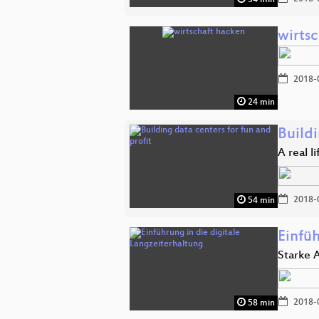
34 min
wirts
2018-
24 min
Buildi
A real l
2018-
54 min
Einfüh
Starke 
2018-
58 min