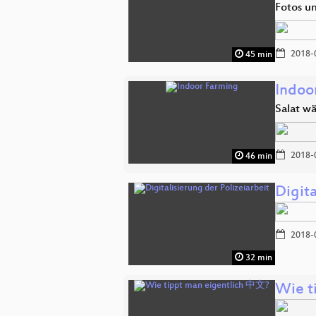
Fotos u
2018-
45 min
Indoo
Salat w
2018-
46 min
Digita
2018-
32 min
Wie t