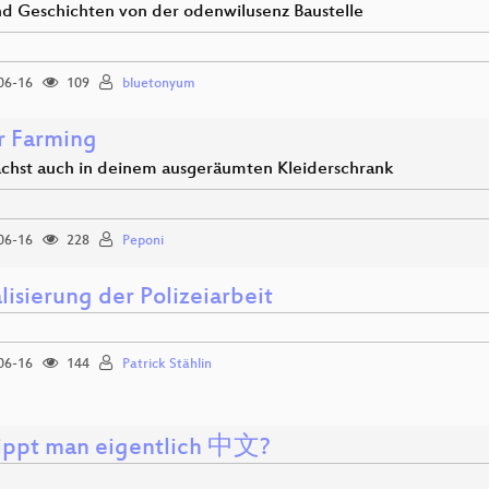
nd Geschichten von der odenwilusenz Baustelle
06-16
109
bluetonyum
r Farming
ächst auch in deinem ausgeräumten Kleiderschrank
06-16
228
Peponi
lisierung der Polizeiarbeit
06-16
144
Patrick Stählin
ippt man eigentlich 中文?