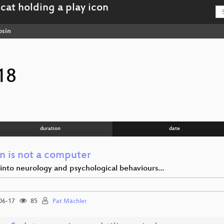
osin
18
duration
date
n is not a computer
s into neurology and psychological behaviours…
06-17
85
Pat Mächler