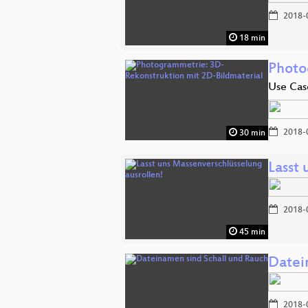
2018-
18 min
Photo
Use Cas
2018-
30 min
Lasst
2018-
45 min
Datei
2018-