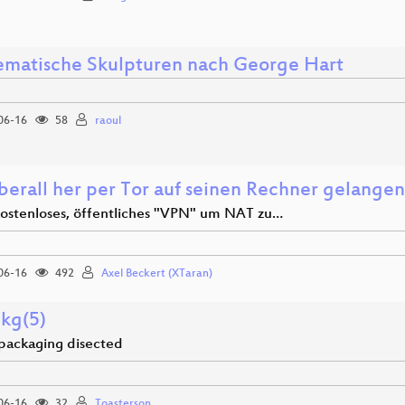
matische Skulpturen nach George Hart
06-16
58
raoul
berall her per Tor auf seinen Rechner gelangen
 kostenloses, öffentliches "VPN" um NAT zu…
06-16
492
Axel Beckert (XTaran)
kg(5)
 packaging disected
06-16
32
Toasterson