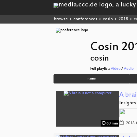
browse
conferences
cosin
2018
c
Cosin 20
cosin
Full playlist:
Video
/
Audio
name
A brai
Insight
2018-
60 min