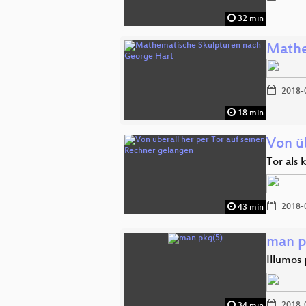
32 min
Mathe
2018-
18 min
Von ü
Tor als
2018-
43 min
man p
Illumos
2018-