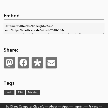
Embed
Share:
Tags
cosin
134
Making
by
Chaos Computer Club e.V
––
About
––
Apps
––
Imprint
––
Privacy
––