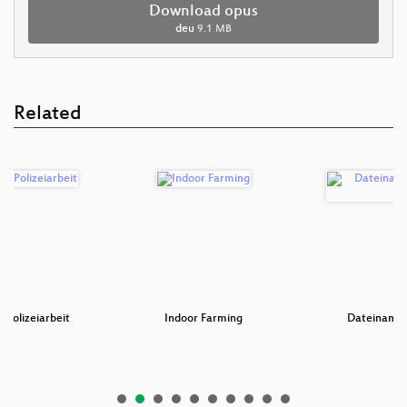
Download opus
deu
9.1 MB
Related
r Polizeiarbeit
Indoor Farming
Dateinamen 