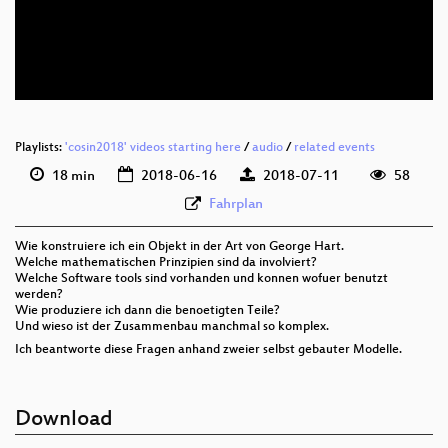
deu 576p (mp4)
deu 576p (webm)
Playlists:
'cosin2018' videos starting here
/
audio
/
related events
18 min
2018-06-16
2018-07-11
58
Fahrplan
Wie konstruiere ich ein Objekt in der Art von George Hart.
Welche mathematischen Prinzipien sind da involviert?
Welche Software tools sind vorhanden und konnen wofuer benutzt
werden?
Wie produziere ich dann die benoetigten Teile?
Und wieso ist der Zusammenbau manchmal so komplex.
Ich beantworte diese Fragen anhand zweier selbst gebauter Modelle.
Download