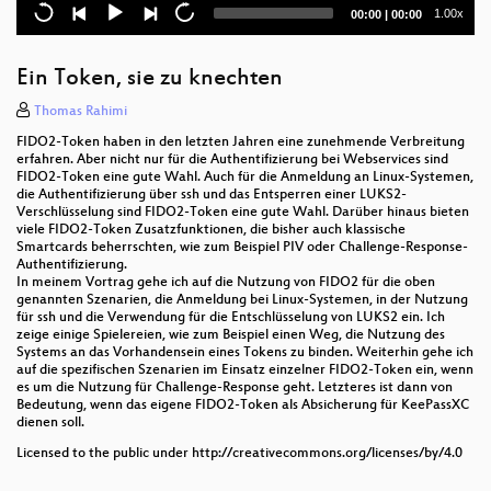
Containerlab – RZ-Netzwerke im Lab simulieren
Current
Total
1.00x
00:00
|
00:00
time
duration
Die Kryptokalypse: Post-Quanten-Kryptographie
und Open Source
Ein Token, sie zu knechten
Ansible Reporting
Thomas Rahimi
FIDO2-Token haben in den letzten Jahren eine zunehmende Verbreitung
Zahlen, Daten, Fakten zur Nutzung von OSS in
erfahren. Aber nicht nur für die Authentifizierung bei Webservices sind
Deutschland
FIDO2-Token eine gute Wahl. Auch für die Anmeldung an Linux-Systemen,
die Authentifizierung über ssh und das Entsperren einer LUKS2-
Verschlüsselung sind FIDO2-Token eine gute Wahl. Darüber hinaus bieten
Rootless by Design: Sichere Container mit Podman
viele FIDO2-Token Zusatzfunktionen, die bisher auch klassische
und Quadlets
Smartcards beherrschten, wie zum Beispiel PIV oder Challenge-Response-
Authentifizierung.
Easy Going: Programmierung mit Go
In meinem Vortrag gehe ich auf die Nutzung von FIDO2 für die oben
genannten Szenarien, die Anmeldung bei Linux-Systemen, in der Nutzung
für ssh und die Verwendung für die Entschlüsselung von LUKS2 ein. Ich
Qubes OS: Flexible Virtualization For (Not Only)
zeige einige Spielereien, wie zum Beispiel einen Weg, die Nutzung des
Power Users
Systems an das Vorhandensein eines Tokens zu binden. Weiterhin gehe ich
auf die spezifischen Szenarien im Einsatz einzelner FIDO2-Token ein, wenn
Eine kleine Einführung in resiliente Datensicherung
es um die Nutzung für Challenge-Response geht. Letzteres ist dann von
Bedeutung, wenn das eigene FIDO2-Token als Absicherung für KeePassXC
dienen soll.
E-Mail, Kalender, Kontakte und Dateien mit Stalwart
Licensed to the public under http://creativecommons.org/licenses/by/4.0
RAG und KI in EGroupware