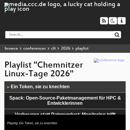
browse
conferences
clt
2026
playlist
Playlist "Chemnitzer
Linux-Tage 2026"
Audio
Ein Token, sie zu knechten
▶
Player
Spack: Open-Source-Paketmanagement für HPC &
Entwicklerinnen
Vorbeugen statt Datenverlust: Monitoring trifft
Backup
Playing:
Ein Token, sie zu knechten