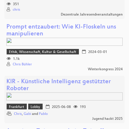
351
chris
Dezentrale Jahresendveranstaltungen
Prompt entzaubert: Wie KI-Floskeln uns
manipulieren
Ethik, Wissenschaft, Kultur & Gesellschaft
2024-03-01
1.1k
Chris Bühler
Winterkongress 2024
KIR - Künstliche Intelligenz gestützter
Roboter
Frankfurt
Lobby
2025-06-08
193
Chris
,
Gabi
and
Pablo
Jugend hackt 2025