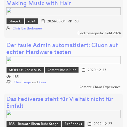
Making Music with Hair
Stage C
2024
2024-05-31
60
Chris Bartholomew
Electromagnetic Field 2024
Der faule Admin automatisiert: Gluon auf
echter Hardware testen
MON r3s Rhein VHS
RemoteRheinRuhr
2020-12-27
185
Chris Fiege
and
Kasa
Remote Chaos Experience
Das Fediverse steht für Vielfalt nicht für
Einfalt
R3S - Remote Rhein Ruhr Stage
FireShonks
2022-12-27