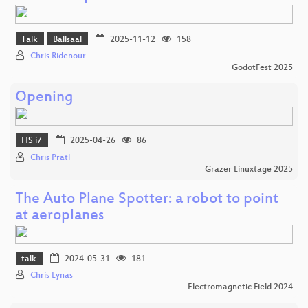
Talk
Ballsaal
2025-11-12
158
Chris Ridenour
GodotFest 2025
Opening
HS i7
2025-04-26
86
Chris Pratl
Grazer Linuxtage 2025
The Auto Plane Spotter: a robot to point
at aeroplanes
talk
2024-05-31
181
Chris Lynas
Electromagnetic Field 2024