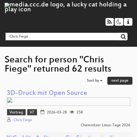
Search for person "Chris
Fiege" returned 62 results
Sort by
next page
3D-Druck mit Open Source
Vortrag
V7
2026-03-28
258
Chris Fiege
Chemnitzer Linux-Tage 2026