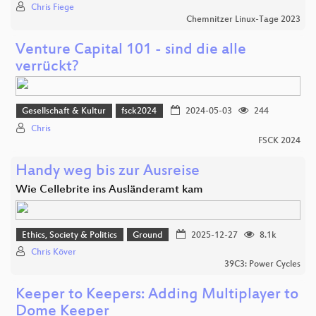
Chris Fiege
Chemnitzer Linux-Tage 2023
Venture Capital 101 - sind die alle
verrückt?
Gesellschaft & Kultur
fsck2024
2024-05-03
244
Chris
FSCK 2024
Handy weg bis zur Ausreise
Wie Cellebrite ins Ausländeramt kam
Ethics, Society & Politics
Ground
2025-12-27
8.1k
Chris Köver
39C3: Power Cycles
Keeper to Keepers: Adding Multiplayer to
Dome Keeper