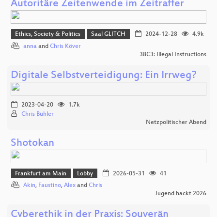
Autoritäre Zeitenwende im Zeitraffer
Ethics, Society & Politics
Saal GLITCH
2024-12-28
4.9k
anna
and
Chris Köver
38C3: Illegal Instructions
Digitale Selbstverteidigung: Ein Irrweg?
2023-04-20
1.7k
Chris Bühler
Netzpolitischer Abend
Shotokan
Frankfurt am Main
Lobby
2026-05-31
41
Akin
,
Faustino
,
Alex
and
Chris
Jugend hackt 2026
Cyberethik in der Praxis: Souverän