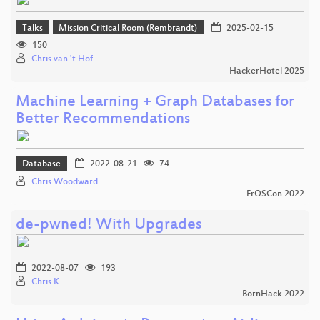
Talks
Mission Critical Room (Rembrandt)
2025-02-15
150
Chris van 't Hof
HackerHotel 2025
Machine Learning + Graph Databases for
Better Recommendations
Database
2022-08-21
74
Chris Woodward
FrOSCon 2022
de-pwned! With Upgrades
2022-08-07
193
Chris K
BornHack 2022