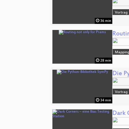
Vortrag
36 min
Routi
Mappin
28 min
Die P
Vortrag
34 min
Dark C