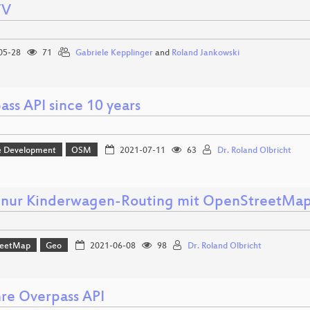
TV
05-28
71
Gabriele Kepplinger
and
Roland Jankowski
ss API since 10 years
e Development
OSM
2021-07-11
63
Dr. Roland Olbricht
 nur Kinderwagen-Routing mit OpenStreetMa
reetMap
Geo
2021-06-08
98
Dr. Roland Olbricht
hre Overpass API