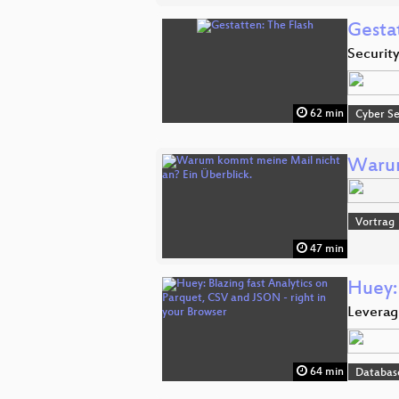
Gesta
Securit
62 min
Cyber Se
Warum
Vortrag
47 min
Huey: 
Leverag
64 min
Databas