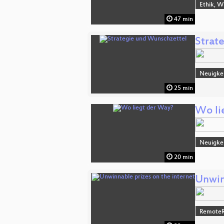
Ethik, W
47 min
Strat
Neuigke
25 min
Wo li
Neuigke
20 min
Unwin
RemoteR