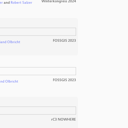
Winterkongress 2024
er
and
Robert Salzer
FOSSGIS 2023
land Olbricht
FOSSGIS 2023
and Olbricht
rC3 NOWHERE