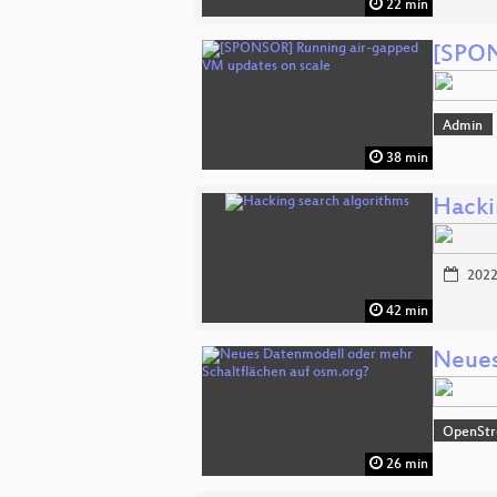
22 min
[SPON
Admin
38 min
Hacki
2022
42 min
Neues
OpenSt
26 min