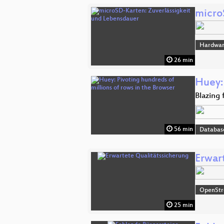
micro
Hardwar
26 min
Huey: 
Blazing
56 min
Databas
Erwar
OpenSt
25 min