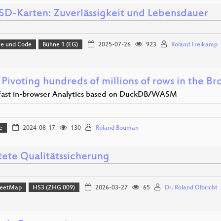
SD-Karten: Zuverlässigkeit und Lebensdauer
e und Code
Bühne 1 (EG)
2025-07-26
923
Roland Freikamp
Pivoting hundreds of millions of rows in the Br
 fast in-browser Analytics based on DuckDB/WASM
e
2024-08-17
130
Roland Bouman
tete Qualitätssicherung
reetMap
HS3 (ZHG 009)
2026-03-27
65
Dr. Roland Olbricht