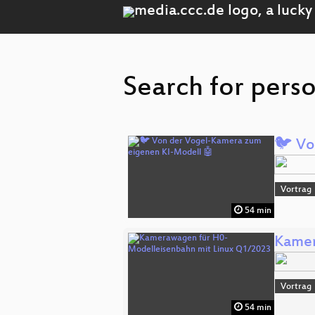
Search for pers
🐦 Vo
Vortrag
54 min
Kamer
Vortrag
54 min