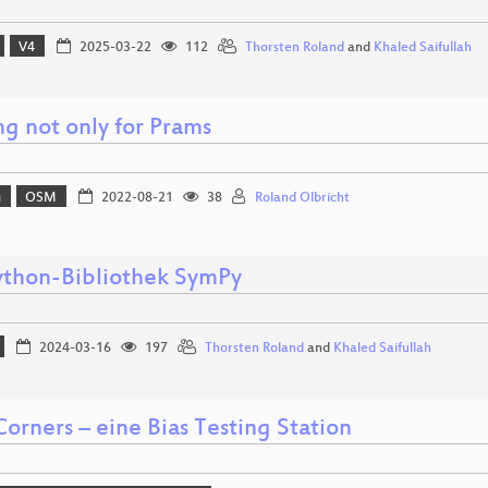
V4
2025-03-22
112
Thorsten Roland
and
Khaled Saifullah
ng not only for Prams
g
OSM
2022-08-21
38
Roland Olbricht
ython-Bibliothek SymPy
2024-03-16
197
Thorsten Roland
and
Khaled Saifullah
orners – eine Bias Testing Station