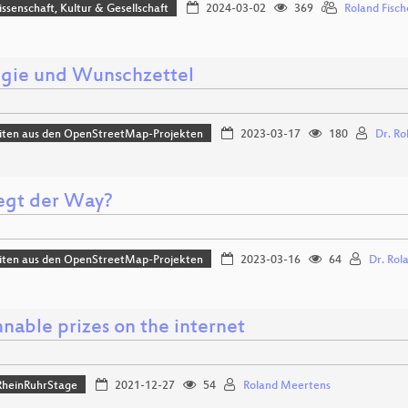
issenschaft, Kultur & Gesellschaft
2024-03-02
369
Roland Fisch
egie und Wunschzettel
iten aus den OpenStreetMap-Projekten
2023-03-17
180
Dr. Ro
egt der Way?
iten aus den OpenStreetMap-Projekten
2023-03-16
64
Dr. Rol
nable prizes on the internet
heinRuhrStage
2021-12-27
54
Roland Meertens