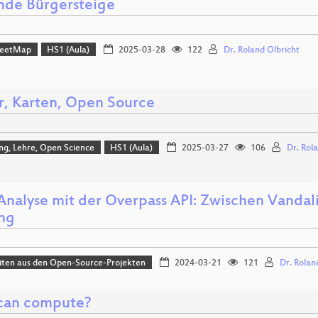
nde Bürgersteige
reetMap
HS1 (Aula)
2025-03-28
122
Dr. Roland Olbricht
r, Karten, Open Source
ng, Lehre, Open Science
HS1 (Aula)
2025-03-27
106
Dr. Rol
Analyse mit der Overpass API: Zwischen Vanda
ing
iten aus den Open-Source-Projekten
2024-03-21
121
Dr. Rolan
can compute?