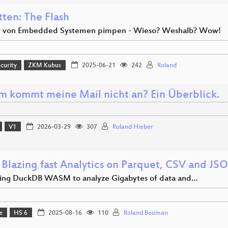
tten: The Flash
y von Embedded Systemen pimpen - Wieso? Weshalb? Wow!
curity
ZKM Kubus
2025-06-21
242
Roland
 kommt meine Mail nicht an? Ein Überblick.
V1
2026-03-29
307
Roland Hieber
Blazing fast Analytics on Parquet, CSV and JSO
ing DuckDB WASM to analyze Gigabytes of data and…
e
HS 6
2025-08-16
110
Roland Bouman