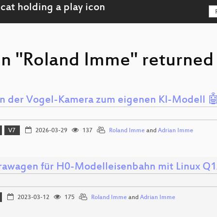
on "Roland Imme" returned 
n der Vogel-Kamera zum eigenen KI-Modell 
V7
2026-03-29
137
Roland Imme
and
Adrian Imme
awagen für H0-Modelleisenbahn mit Linux Q
2023-03-12
175
Roland Imme
and
Adrian Imme