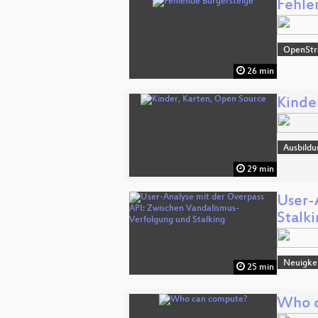
Fehle
OpenSt
26 min
Kinde
Ausbildu
29 min
User-
Stalk
Neuigke
25 min
Who 