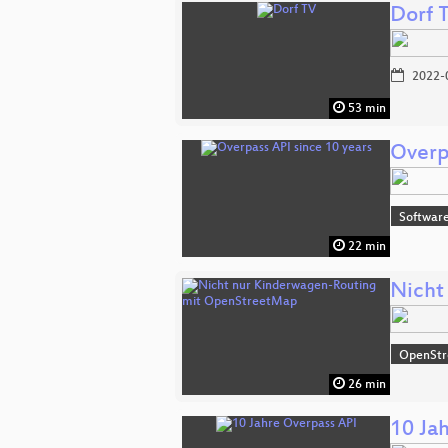
Dorf 
2022-
53 min
Overpa
Softwar
22 min
Nicht
OpenSt
26 min
10 Ja