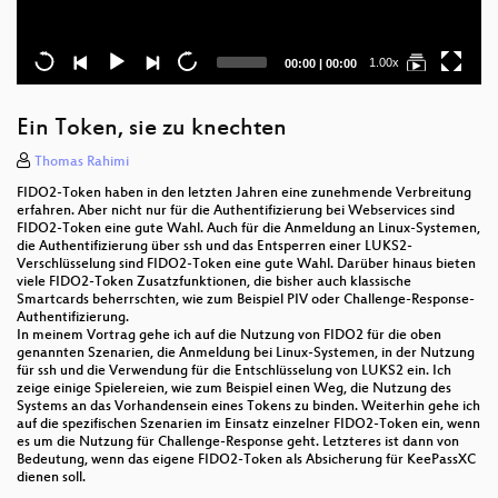
Current
Total
1.00x
00:00
|
00:00
time
duration
Ein Token, sie zu knechten
Thomas Rahimi
FIDO2-Token haben in den letzten Jahren eine zunehmende Verbreitung
erfahren. Aber nicht nur für die Authentifizierung bei Webservices sind
FIDO2-Token eine gute Wahl. Auch für die Anmeldung an Linux-Systemen,
die Authentifizierung über ssh und das Entsperren einer LUKS2-
Verschlüsselung sind FIDO2-Token eine gute Wahl. Darüber hinaus bieten
viele FIDO2-Token Zusatzfunktionen, die bisher auch klassische
Smartcards beherrschten, wie zum Beispiel PIV oder Challenge-Response-
Authentifizierung.
In meinem Vortrag gehe ich auf die Nutzung von FIDO2 für die oben
genannten Szenarien, die Anmeldung bei Linux-Systemen, in der Nutzung
für ssh und die Verwendung für die Entschlüsselung von LUKS2 ein. Ich
zeige einige Spielereien, wie zum Beispiel einen Weg, die Nutzung des
Systems an das Vorhandensein eines Tokens zu binden. Weiterhin gehe ich
auf die spezifischen Szenarien im Einsatz einzelner FIDO2-Token ein, wenn
es um die Nutzung für Challenge-Response geht. Letzteres ist dann von
Bedeutung, wenn das eigene FIDO2-Token als Absicherung für KeePassXC
dienen soll.