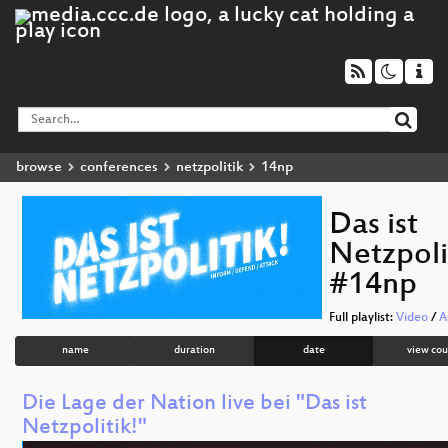
browse
conferences
netzpolitik
14np
Das ist
Netzpoli
#14np
Full playlist:
Video
/
A
name
duration
date
view cou
Die Lage der Nation live bei "Das ist
Netzpolitik!"