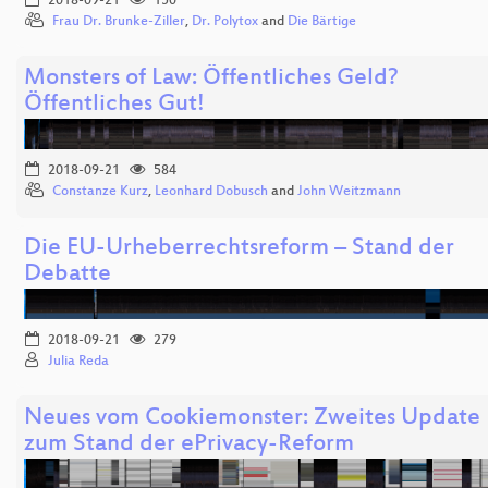
2018-09-21
150
Frau Dr. Brunke-Ziller
,
Dr. Polytox
and
Die Bärtige
Monsters of Law: Öffentliches Geld?
Öffentliches Gut!
2018-09-21
584
Constanze Kurz
,
Leonhard Dobusch
and
John Weitzmann
Die EU-Urheberrechtsreform – Stand der
Debatte
2018-09-21
279
Julia Reda
Neues vom Cookiemonster: Zweites Update
zum Stand der ePrivacy-Reform