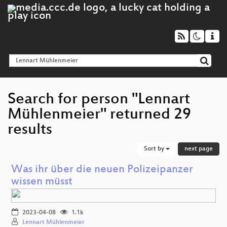
Search for person "Lennart
Mühlenmeier" returned 29
results
Sort by
next page
Was ihr über die neuen Polizeipanzer
wissen müsst
2023-04-08
1.1k
Lennart Mühlenmeier