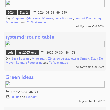
2024
Day 2
2024-09-26
259
Zbigniew Jędrzejewski-Szmek
,
Luca Boccassi
,
Lennart Poettering
,
Mike Yuan
and
Yu Watanabe
All Systems Go! 2024
systemd: round table
Loft
asg2025-eng
2025-09-30
176
Luca Boccassi
,
Mike Yuan
,
Zbigniew Jędrzejewski-Szmek
,
Daan De
Meyer
,
Lennart Poettering
and
Yu Watanabe
All Systems Go! 2025
Green Ideas
2019-10-06
21
Julius
and
Lennart
Jugend hackt 2019