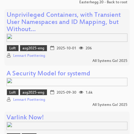
Easterhegg 20 - Back to root
Unprivileged Containers, with Transient
User Namespaces and ID Mapping, but
Without…
Loft
asg2025-eng
2025-10-01
206
Lennart Poettering
All Systems Go! 2025
A Security Model for systemd
Loft
asg2025-eng
2025-09-30
1.6k
Lennart Poettering
All Systems Go! 2025
Varlink Now!