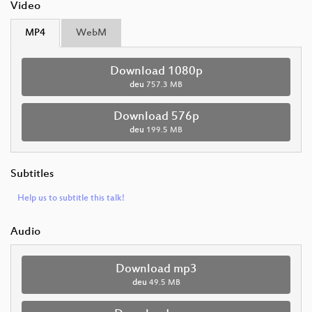
Video
MP4
WebM
Download 1080p
deu
757.3 MB
Download 576p
deu
199.5 MB
Subtitles
Help us to subtitle this talk!
Audio
Download mp3
deu
49.5 MB