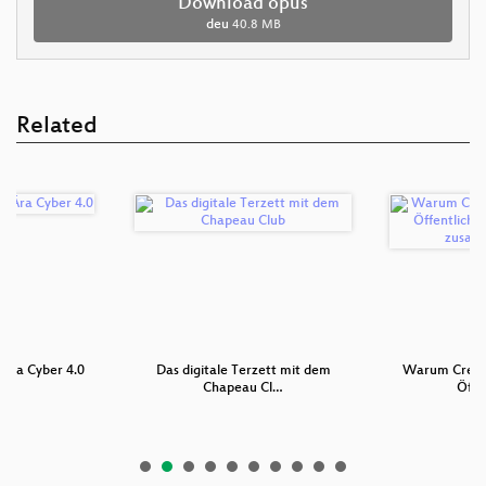
Download opus
deu
40.8 MB
Related
r Ära Cyber 4.0
Das digitale Terzett mit dem
Warum Creat
Chapeau Cl…
Öffe