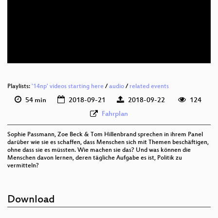
deu 1080p (webm)
deu 576p (mp4)
deu 576p (webm)
Playlists:
'14np' videos starting here
/
audio
/
related events
54 min
2018-09-21
2018-09-22
124
Fahrplan
Sophie Passmann, Zoe Beck & Tom Hillenbrand sprechen in ihrem Panel
darüber wie sie es schaffen, dass Menschen sich mit Themen beschäftigen,
ohne dass sie es müssten. Wie machen sie das? Und was können die
Menschen davon lernen, deren tägliche Aufgabe es ist, Politik zu
vermitteln?
Download