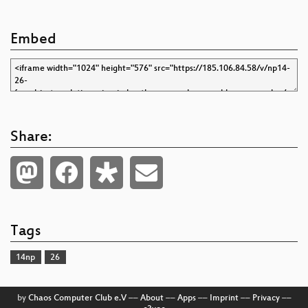
Embed
Share:
Tags
14np
26
by
Chaos Computer Club e.V
––
About
––
Apps
––
Imprint
––
Privacy
––