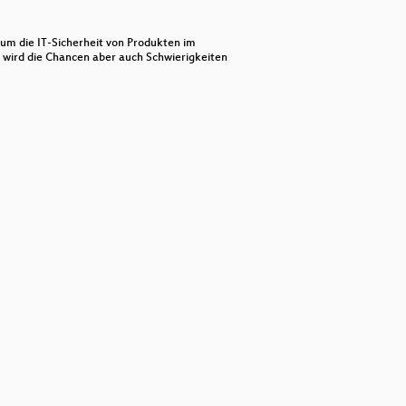
decrease
volume.
rum die IT-Sicherheit von Produkten im
wird die Chancen aber auch Schwierigkeiten