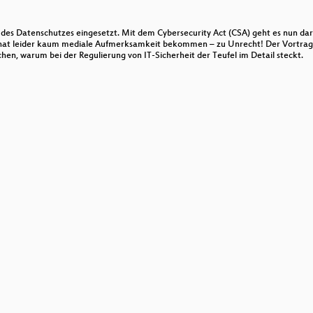
nd der Debatte
 des Datenschutzes eingesetzt. Mit dem Cybersecurity Act (CSA) geht es nun da
 & Netzforma* –
hat leider kaum mediale Aufmerksamkeit bekommen – zu Unrecht! Der Vortrag 
en, warum bei der Regulierung von IT-Sicherheit der Teufel im Detail steckt.
rkungen dystopischer SF auf netzpolitische Debatten
t Netzpolitik!"
? Öffentliches Gut!
s Update zum Stand der ePrivacy-Reform
 für die Zivilgesellschaft
enüber Plattformen durchsetzen
ndustry to account
Überwachungskapitalismus 2018 und wie weiter