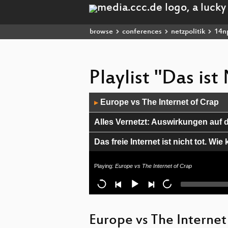
browse
conferences
netzpolitik
14n
Playlist "Das is
Audio
Europe vs The Internet of Crap
▶
Player
Alles Vernetzt: Auswirkungen auf d
Das freie Internet ist nicht tot. 
IT-Durchsuchungen
Playing:
Europe vs The Internet of Crap
Digitale Kultur in und für Berlin
»Schatz, wir haben Polizei in der
Europe vs The Internet
Wie man in 69 Jahren einen Überw