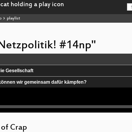
p
playlist
t Netzpolitik! #14np"
ie Gesellschaft
Wie können wir gemeinsam dafür kämpfen?
 Wohnung«
 of Crap
achungsstaat aufbaut.