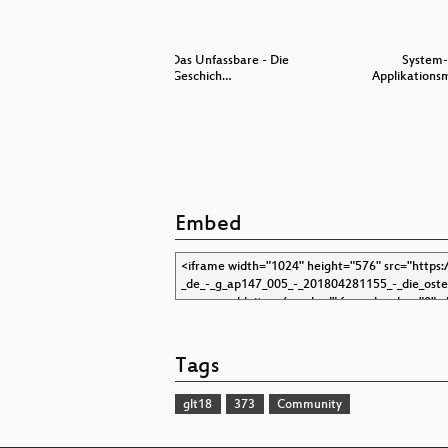
assen
X-Factor: Das Unfassbare - Die
System-
Geschich…
Applikations
Embed
Tags
glt18
373
Community