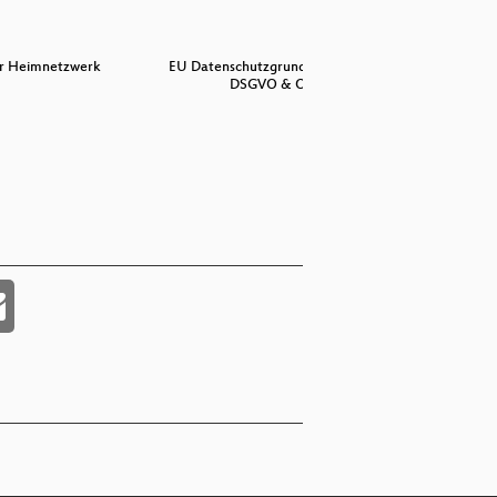
ur Heimnetzwerk
EU Datenschutzgrundverordnung
Modernes
DSGVO & O…