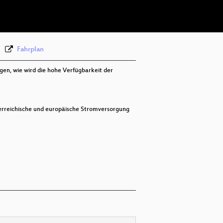
deu 576p (webm)
Fahrplan
gen, wie wird die hohe Verfügbarkeit der
sterreichische und europäische Stromversorgung