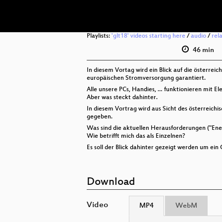
Playlists:
'glt18' videos starting here
/
audio
/
rel
46 min
In diesem Vortag wird ein Blick auf die österre
europäischen Stromversorgung garantiert.
Alle unsere PCs, Handies, … funktionieren mit Ele
Aber was steckt dahinter.
In diesem Vortrag wird aus Sicht des österreich
gegeben.
Was sind die aktuellen Herausforderungen ("En
Wie betrifft mich das als Einzelnen?
Es soll der Blick dahinter gezeigt werden um ei
Download
Video
MP4
WebM