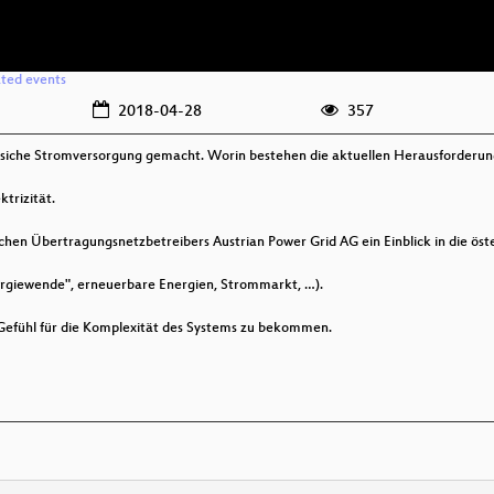
ated events
2018-04-28
357
ichsiche Stromversorgung gemacht. Worin bestehen die aktuellen Herausforderun
ktrizität.
ischen Übertragungsnetzbetreibers Austrian Power Grid AG ein Einblick in die ö
ergiewende", erneuerbare Energien, Strommarkt, …).
n Gefühl für die Komplexität des Systems zu bekommen.