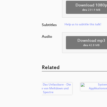
Download 1080
deu
231.9 MB
Subtitles
Help us to subtitle this talk!
Audio
Download mp3
deu
42.8 MB
Related